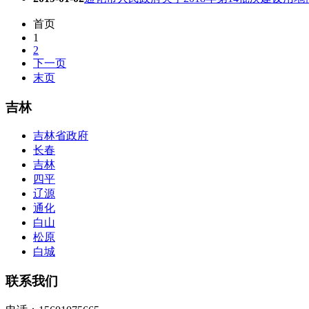
首页
1
2
下一页
末页
吉林
吉林省政府
长春
吉林
四平
辽源
通化
白山
松原
白城
联系我们