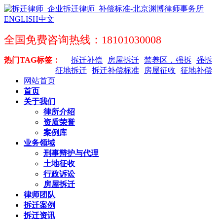
ENGLISH
中文
全国免费咨询热线：18101030008
热门TAG标签：
拆迁补偿
房屋拆迁
禁养区，强拆
强拆
征地拆迁
拆迁补偿标准
房屋征收
征地补偿
网站首页
首页
关于我们
律所介绍
资质荣誉
案例库
业务领域
刑事辩护与代理
土地征收
行政诉讼
房屋拆迁
律师团队
拆迁案例
拆迁资讯