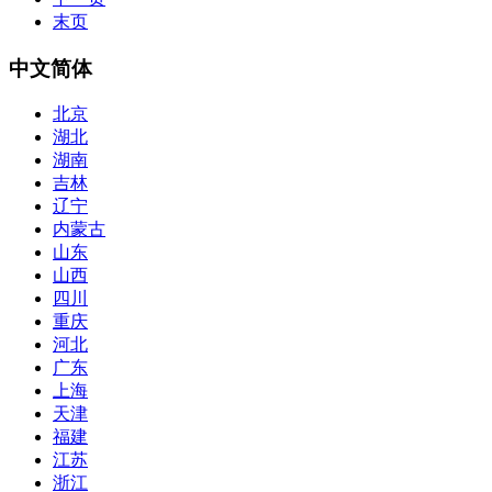
末页
中文简体
北京
湖北
湖南
吉林
辽宁
内蒙古
山东
山西
四川
重庆
河北
广东
上海
天津
福建
江苏
浙江