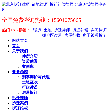
全国免费咨询热线：15601075665
热门TAG标签：
强拆
土地
拆迁律师
拆迁补偿
实习律师
棚户区改造
房屋征收
房子被强拆了
网站首页
首页
关于我们
律所介绍
资质荣誉
案例库
业务领域
刑事辩护与代理
土地征收
行政诉讼
房屋拆迁
拆迁律师
拆迁案例
拆迁维权