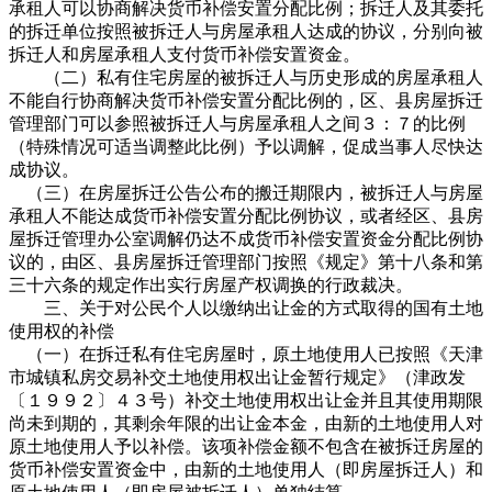
承租人可以协商解决货币补偿安置分配比例；拆迁人及其委托
的拆迁单位按照被拆迁人与房屋承租人达成的协议，分别向被
拆迁人和房屋承租人支付货币补偿安置资金。
（二）私有住宅房屋的被拆迁人与历史形成的房屋承租人
不能自行协商解决货币补偿安置分配比例的，区、县房屋拆迁
管理部门可以参照被拆迁人与房屋承租人之间３：７的比例
（特殊情况可适当调整此比例）予以调解，促成当事人尽快达
成协议。
（三）在房屋拆迁公告公布的搬迁期限内，被拆迁人与房屋
承租人不能达成货币补偿安置分配比例协议，或者经区、县房
屋拆迁管理办公室调解仍达不成货币补偿安置资金分配比例协
议的，由区、县房屋拆迁管理部门按照《规定》第十八条和第
三十六条的规定作出实行房屋产权调换的行政裁决。
三、关于对公民个人以缴纳出让金的方式取得的国有土地
使用权的补偿
（一）在拆迁私有住宅房屋时，原土地使用人已按照《天津
市城镇私房交易补交土地使用权出让金暂行规定》（津政发
〔１９９２〕４３号）补交土地使用权出让金并且其使用期限
尚未到期的，其剩余年限的出让金本金，由新的土地使用人对
原土地使用人予以补偿。该项补偿金额不包含在被拆迁房屋的
货币补偿安置资金中，由新的土地使用人（即房屋拆迁人）和