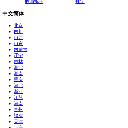
收与拆迁
规定
中文简体
北京
四川
山西
山东
内蒙古
辽宁
吉林
湖北
湖南
重庆
河北
浙江
江苏
河南
贵州
福建
天津
上海