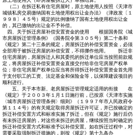
原土地使用人（即房屋被拆迁人）单独结算。
（二）在拆迁私有住宅房屋时，原土地使用人按照《天津市
城镇私房交易缴纳国有土地使用权出让金办法》（津政发〔１
９９８〕４５号）规定的比例缴纳了国有土地使用权出让金
的，其已缴纳的出让金不予补偿。
四、关于拆迁房屋补偿安置资金的使用 根据国务院《城
市房屋拆迁管理条例》（国务院令第３０５号）第二十条和
《规定》第二十三条的规定，房屋拆迁的补偿安置资金，必须
全部用于被拆迁房屋的补偿安置，不得挪作他用。 拆迁非
住宅房屋的，房屋拆迁人和其委托的拆迁单位应当按照前款规
定，将房屋拆迁补偿安置资金直接交付给非住宅房屋产权单
位；非住宅房屋产权单位应当将所得拆迁补偿安置资金首先用
于支付职工的工资、法定基金和保险金等，以保障建设项目的
顺利进行。
五、关于本市新、老房屋拆迁管理规定适用的衔接 在
《规定》于２００３年１月１日施行前，已按原《天津市实施
〈城市房屋拆迁管理条例〉细则》（１９９７年市人民政府令
第１１４号）的有关规定取得房屋拆迁许可证，并已按确定的
拆迁补偿安置方式和标准实施了拆迁，但在《规定》施行后仍
有未拆迁房屋的，对这些未拆迁的房屋，继续按照当时确定的
拆迁补偿安置方式和标准予以补偿安置。如在拆迁过程中，对
需要采取强制拆迁措施的，则按《规定》第十九条办