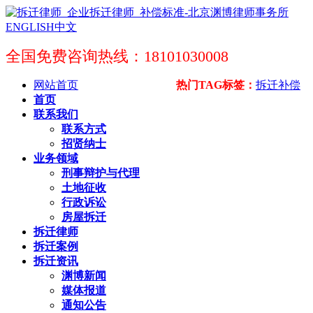
ENGLISH
中文
全国免费咨询热线：18101030008
网站首页
热门TAG标签：
拆迁补偿
首页
联系我们
联系方式
招贤纳士
业务领域
刑事辩护与代理
土地征收
行政诉讼
房屋拆迁
拆迁律师
拆迁案例
拆迁资讯
渊博新闻
媒体报道
通知公告