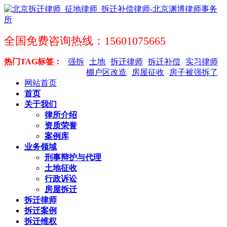
全国免费咨询热线：15601075665
热门TAG标签：
强拆
土地
拆迁律师
拆迁补偿
实习律师
棚户区改造
房屋征收
房子被强拆了
网站首页
首页
关于我们
律所介绍
资质荣誉
案例库
业务领域
刑事辩护与代理
土地征收
行政诉讼
房屋拆迁
拆迁律师
拆迁案例
拆迁维权