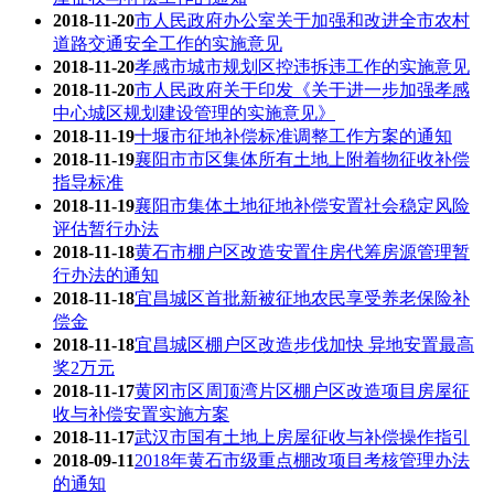
2018-11-20
市人民政府办公室关于加强和改进全市农村
道路交通安全工作的实施意见
2018-11-20
孝感市城市规划区控违拆违工作的实施意见
2018-11-20
市人民政府关于印发《关于进一步加强孝感
中心城区规划建设管理的实施意见》
2018-11-19
十堰市征地补偿标准调整工作方案的通知
2018-11-19
襄阳市市区集体所有土地上附着物征收补偿
指导标准
2018-11-19
襄阳市集体土地征地补偿安置社会稳定风险
评估暂行办法
2018-11-18
黄石市棚户区改造安置住房代筹房源管理暂
行办法的通知
2018-11-18
宜昌城区首批新被征地农民享受养老保险补
偿金
2018-11-18
宜昌城区棚户区改造步伐加快 异地安置最高
奖2万元
2018-11-17
黄冈市区周顶湾片区棚户区改造项目房屋征
收与补偿安置实施方案
2018-11-17
武汉市国有土地上房屋征收与补偿操作指引
2018-09-11
2018年黄石市级重点棚改项目考核管理办法
的通知