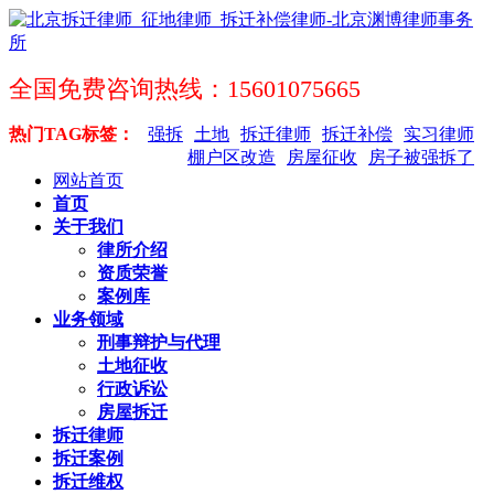
全国免费咨询热线：15601075665
热门TAG标签：
强拆
土地
拆迁律师
拆迁补偿
实习律师
棚户区改造
房屋征收
房子被强拆了
网站首页
首页
关于我们
律所介绍
资质荣誉
案例库
业务领域
刑事辩护与代理
土地征收
行政诉讼
房屋拆迁
拆迁律师
拆迁案例
拆迁维权