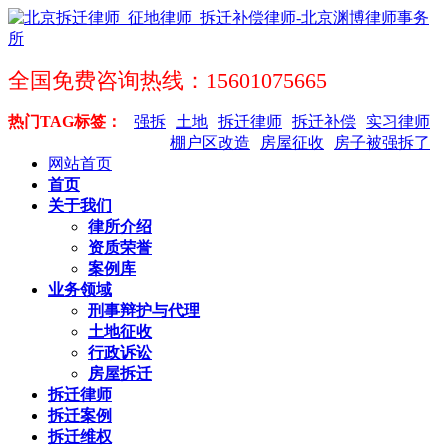
全国免费咨询热线：15601075665
热门TAG标签：
强拆
土地
拆迁律师
拆迁补偿
实习律师
棚户区改造
房屋征收
房子被强拆了
网站首页
首页
关于我们
律所介绍
资质荣誉
案例库
业务领域
刑事辩护与代理
土地征收
行政诉讼
房屋拆迁
拆迁律师
拆迁案例
拆迁维权