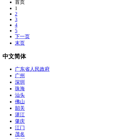
首页
1
2
3
4
5
下一页
末页
中文简体
广东省人民政府
广州
深圳
珠海
汕头
佛山
韶关
湛江
肇庆
江门
茂名