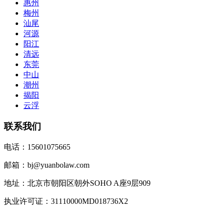
惠州
梅州
汕尾
河源
阳江
清远
东莞
中山
潮州
揭阳
云浮
联系我们
电话：15601075665
邮箱：bj@yuanbolaw.com
地址：北京市朝阳区朝外SOHO A座9层909
执业许可证：31110000MD018736X2