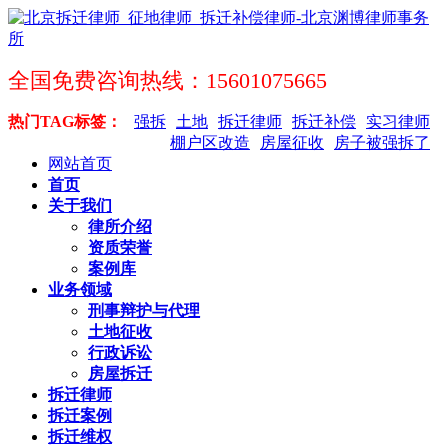
全国免费咨询热线：15601075665
热门TAG标签：
强拆
土地
拆迁律师
拆迁补偿
实习律师
棚户区改造
房屋征收
房子被强拆了
网站首页
首页
关于我们
律所介绍
资质荣誉
案例库
业务领域
刑事辩护与代理
土地征收
行政诉讼
房屋拆迁
拆迁律师
拆迁案例
拆迁维权