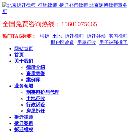
全国免费咨询热线：15601075665
热门TAG标签：
强拆
土地
拆迁律师
拆迁补偿
实习律师
棚户区改造
房屋征收
房子被强拆了
网站首页
首页
关于我们
律所介绍
资质荣誉
案例库
业务领域
刑事辩护与代理
土地征收
行政诉讼
房屋拆迁
拆迁律师
拆迁案例
拆迁维权