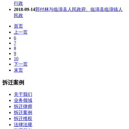
行政
2018-09-14
郭付林与临漳县人民政府、临漳县临漳镇人
民政
首页
上一页
6
7
8
9
10
下一页
末页
拆迁案例
关于我们
业务领域
拆迁律师
拆迁案例
拆迁维权
法律法规