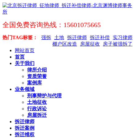
全国免费咨询热线：15601075665
热门TAG标签：
强拆
土地
拆迁律师
拆迁补偿
实习律师
棚户区改造
房屋征收
房子被强拆了
网站首页
首页
关于我们
律所介绍
资质荣誉
案例库
业务领域
刑事辩护与代理
土地征收
行政诉讼
房屋拆迁
拆迁律师
拆迁案例
拆迁维权