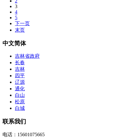
2
3
4
5
下一页
末页
中文简体
吉林省政府
长春
吉林
四平
辽源
通化
白山
松原
白城
联系我们
电话：15601075665