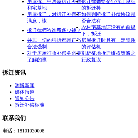
房屋拆迁中房屋拆迁补偿
拆迁律师给企业拆迁总结
和宅基地
的拆迁补
房屋拆迁，对拆迁补偿不
如何判断拆迁补偿协议是
满意，该
否合法有
农村宅基地证没有的前提
拆迁律师咨询费多少钱？
下，拆迁
并非一切的强拆都是正当
房屋拆迁时具有一定资质
合法强制
的评估机
对于房屋征收补偿务必要
剖析征地拆迁维权策略之
了解的事
行政复议
拆迁资讯
渊博新闻
媒体报道
通知公告
拆迁补偿标准
联系我们
电话：18101030008