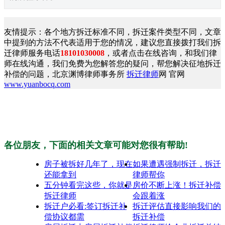
友情提示：各个地方拆迁标准不同，拆迁案件类型不同，文章
中提到的方法不代表适用于您的情况，建议您直接拨打我们拆
迁律师服务电话
18101030008
，或者点击在线咨询，和我们律
师在线沟通，我们免费为您解答您的疑问，帮您解决征地拆迁
补偿的问题，北京渊博律师事务所
拆迁律师
网 官网
www.yuanbocq.com
各位朋友，下面的相关文章可能对您很有帮助!
房子被拆好几年了，现在
如果遭遇强制拆迁，拆迁
还能拿到
律师帮你
五分钟看完这些，你就是
房价不断上涨！拆迁补偿
拆迁律师
会跟着涨
拆迁户必看:签订拆迁补
拆迁评估直接影响我们的
偿协议都需
拆迁补偿