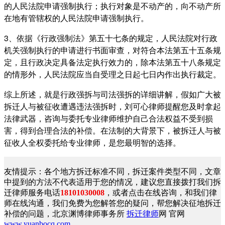
的人民法院申请强制执行；执行对象是不动产的，向不动产所
在地有管辖权的人民法院申请强制执行。
3、依据《行政强制法》第五十七条的规定，人民法院对行政
机关强制执行的申请进行书面审查，对符合本法第五十五条规
定，且行政决定具备法定执行效力的，除本法第五十八条规定
的情形外，人民法院应当自受理之日起七日内作出执行裁定。
综上所述，就是行政强拆与司法强拆的详细讲解，假如广大被
拆迁人与被征收遭遇违法强拆时，刘可心律师提醒您及时拿起
法律武器，咨询与委托专业律师维护自己合法权益不受到损
害，得到合理合法的补偿。在法制的大背景下，被拆迁人与被
征收人全权委托给专业律师，是您最明智的选择。
友情提示：各个地方拆迁标准不同，拆迁案件类型不同，文章
中提到的方法不代表适用于您的情况，建议您直接拨打我们拆
迁律师服务电话
18101030008
，或者点击在线咨询，和我们律
师在线沟通，我们免费为您解答您的疑问，帮您解决征地拆迁
补偿的问题，北京渊博律师事务所
拆迁律师
网 官网
www.yuanbocq.com