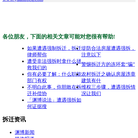
各位朋友，下面的相关文章可能对您很有帮助!
如果遭遇强制拆迁，拆迁
堤防合法房屋遭遇强拆，
律师帮你
注意以下
遭受非法强拆时拿什么拯
警惕拆迁方的连环套“骗”
救我们的
你有必要了解：什么职能
农村拆迁之确认房屋违章
部门有权
建筑有什
不明白此事，你胆敢在拆
维权三步骤，遭遇强拆情
迁补偿协
况让我们
「渊博说法」遭遇强拆如
何证据搜
拆迁资讯
渊博新闻