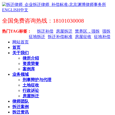
ENGLISH
中文
全国免费咨询热线：18101030008
热门TAG标签：
拆迁补偿
房屋拆迁
禁养区，强拆
强拆
征地拆迁
拆迁补偿标准
房屋征收
征地补偿
网站首页
首页
关于我们
律所介绍
资质荣誉
案例库
业务领域
刑事辩护与代理
土地征收
行政诉讼
房屋拆迁
律师团队
拆迁案例
拆迁资讯