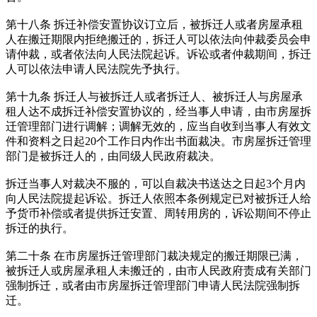
第十八条 拆迁补偿安置协议订立后，被拆迁人或者房屋承租
人在搬迁期限内拒绝搬迁的，拆迁人可以依法向仲裁委员会申
请仲裁，或者依法向人民法院起诉。诉讼或者仲裁期间，拆迁
人可以依法申请人民法院先予执行。
第十九条 拆迁人与被拆迁人或者拆迁人、被拆迁人与房屋承
租人达不成拆迁补偿安置协议的，经当事人申请，由市房屋拆
迁管理部门进行调解；调解无效的，应当自收到当事人有效文
件和资料之日起20个工作日内作出书面裁决。市房屋拆迁管理
部门是被拆迁人的，由同级人民政府裁决。
拆迁当事人对裁决不服的，可以自裁决书送达之日起3个月内
向人民法院提起诉讼。拆迁人依照本条例规定已对被拆迁人给
予货币补偿或者提供拆迁安置、周转用房的，诉讼期间不停止
拆迁的执行。
第二十条 在市房屋拆迁管理部门裁决规定的搬迁期限已满，
被拆迁人或房屋承租人未搬迁的，由市人民政府责成有关部门
强制拆迁，或者由市房屋拆迁管理部门申请人民法院强制拆
迁。