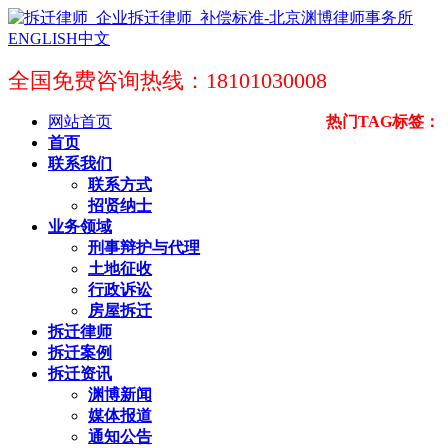
ENGLISH
中文
全国免费咨询热线：18101030008
网站首页
热门TAG标签：
首页
联系我们
联系方式
招贤纳士
业务领域
刑事辩护与代理
土地征收
行政诉讼
房屋拆迁
拆迁律师
拆迁案例
拆迁资讯
渊博新闻
媒体报道
通知公告