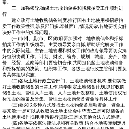
案。
三、加强领导,确保土地收购储备和招标拍卖工作顺利进
行
建立政府土地收购储备制度,推行国有土地使用权招标拍
卖工作政策性强,涉及部门多,牵扯面广,情况复杂,各地要切实解
决好工作中的实际问题。
(一)市州、县(市、区)政府要加强对土地收购储备和招标
拍卖工作的组织领导。主要领导要亲自抓,帮助研究解决工作
中的实际问题。主管土地管理和财政工作的政府领导要切实搞
好组织协调工作。计划、财政、编办、规划、城建、房产、物
价、经贸、监察等部门要密切合作,共同担负起土地收购储备
和招标拍卖的决策、组织等工作。各级土地行政主管部门要负
责具体组织实施。
(二)各级土地行政主管部门、土地收购储备机构,要切实做
好土地收购储备的日常工作,科学制定土地储备计划,抓好收购
储备土地、管理入库土地、入库土地开发整理、土地使用权招
标拍卖的准备及筹集、管理土地收购储备资金等具体工作。
(三)要采取多种方式筹措土地收购储备启动资金。资金主
要来源:一是可以从收取的土地出让金中垫支;二是可以储备的
土地使用权作抵押,申请银行贷款;三是以其他合法方式筹措。
(四)各地要依据法律法规和有关政策,结合本地实际制定具