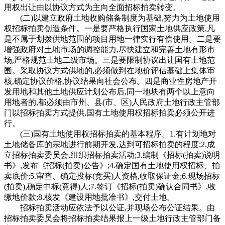
用权出让由以协议方式为主向全面招标拍卖转变。
(二)以建立政府土地收购储备制度为基础,努力为土地使用
权招标拍卖创造条件。一是要严格执行国家土地供应政策,凡
是不属于划拨供地范围的项目用地一律实行有偿使用。二是要
增强政府对土地市场的调控能力,尽快建立和完善土地有形市
场,严格规范土地二级市场。三是要限制协议出让国有土地范
围。采取协议方式供地的,必须做到在地价评估基础上集体审
核,确定协议价格,协议结果向社会公布。四是商业性房地产开
发用地和其他土地供应计划公布后,同一地块有两个以上意向
用地者的,都必须由市州、县(市、区)人民政府土地行政主管部
门以招标拍卖方式提供,国有土地使用权招标拍卖必须公开进
行。
(三)国有土地使用权招标拍卖的基本程序。1.有计划地对
土地储备库的宗地进行前期开发,达到可招标拍卖的程度;2.成
立招标拍卖委员会,组织招标拍卖活动;3.编制《招标(拍卖)说明
书》,发布《招标(拍卖)公告》;4.确定国有土地使用权招标、拍
卖底价;5.审查、确定投标(竞买)人资格,收取保证金;6.现场招标
(拍卖),确定中标(竞得)人;7.签订《招标(拍卖)确认合同书》,收
缴地价款;8.核发《建设用地批准书》,交付土地。
招标拍卖活动应依法予以公证,并现场公布公证结果。由
招标拍卖委员会将招标拍卖结果报上一级土地行政主管部门备