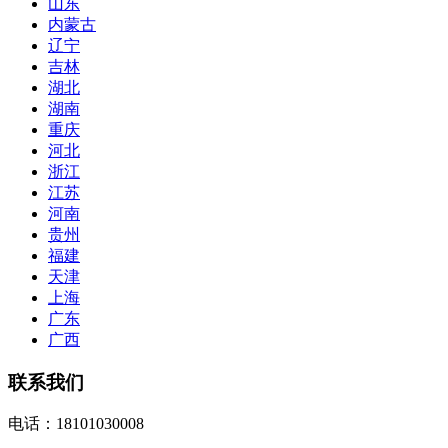
山东
内蒙古
辽宁
吉林
湖北
湖南
重庆
河北
浙江
江苏
河南
贵州
福建
天津
上海
广东
广西
联系我们
电话：18101030008