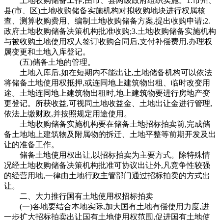
土地收购储备工作,由市、县两级政府组织实施。1.市州、
县(市、区)土地收购储备实施机构对拟收购地块进行权属核
查、测算收购费用、编制土地收购储备方案,提出收购申请;2.
政府土地收购储备决策机构批准收购;3.土地收购储备实施机构
与被收购土地使用权人签订收购合同后,支付补偿费用,办理权
属变更和土地入库登记。
(五)储备土地的管理。
土地入库后,如在短期内不能出让,土地储备机构可以依法
将储备土地使用权抵押,或连同地上建筑物出租、临时改变用
途。土地连同地上建筑物出租时,地上建筑物要进行房地产变
更登记。所获收益,可视同土地收益金、土地出让金进行管理,
依法上缴财政,并按照规定用途使用。
土地收购储备实施机构要在储备土地招标拍卖前,完成储
备土地地上建筑物及附属物的拆迁、土地平整等前期开发及出
让的准备工作。
储备土地使用权出让,以招标拍卖为主要方式。除特殊情
况经土地收购储备决策机构批准可协议出让外,凡竞争性较强
的经营用地,一律由土地行政主管部门通过招标拍卖的方式出
让。
二、大力推行国有土地使用权招标拍卖
(一)各地要结合本地实际,加大国有土地有偿使用力度,进
一步扩大招标拍卖出让国有土地使用权范围,促进国有土地使