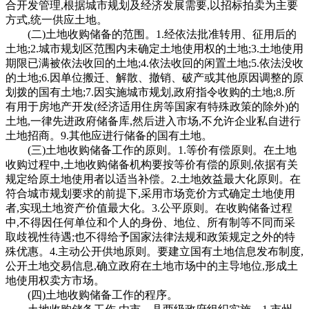
合开发管理,根据城市规划及经济发展需要,以招标拍卖为主要
方式,统一供应土地。
(二)土地收购储备的范围。1.经依法批准转用、征用后的
土地;2.城市规划区范围内未确定土地使用权的土地;3.土地使用
期限已满被依法收回的土地;4.依法收回的闲置土地;5.依法没收
的土地;6.因单位搬迁、解散、撤销、破产或其他原因调整的原
划拨的国有土地;7.因实施城市规划,政府指令收购的土地;8.所
有用于房地产开发(经济适用住房等国家有特殊政策的除外)的
土地,一律先进政府储备库,然后进入市场,不允许企业私自进行
土地招商。9.其他应进行储备的国有土地。
(三)土地收购储备工作的原则。1.等价有偿原则。在土地
收购过程中,土地收购储备机构要按等价有偿的原则,依据有关
规定给原土地使用者以适当补偿。2.土地效益最大化原则。在
符合城市规划要求的前提下,采用市场竞价方式确定土地使用
者,实现土地资产价值最大化。3.公平原则。在收购储备过程
中,不得因任何单位和个人的身份、地位、所有制等不同而采
取歧视性待遇;也不得给予国家法律法规和政策规定之外的特
殊优惠。4.主动公开供地原则。要建立国有土地信息发布制度,
公开土地交易信息,确立政府在土地市场中的主导地位,形成土
地使用权卖方市场。
(四)土地收购储备工作的程序。