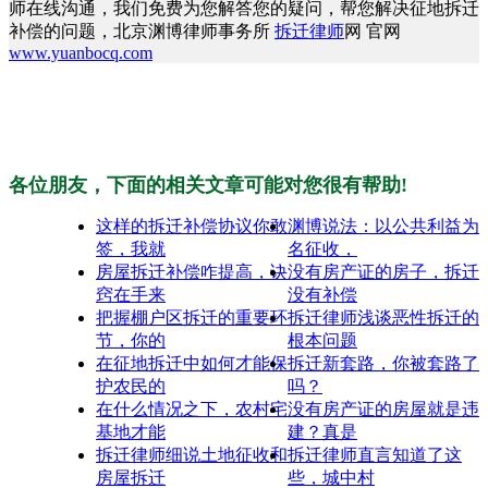
师在线沟通，我们免费为您解答您的疑问，帮您解决征地拆迁
补偿的问题，北京渊博律师事务所
拆迁律师
网 官网
www.yuanbocq.com
各位朋友，下面的相关文章可能对您很有帮助!
这样的拆迁补偿协议你敢
渊博说法：以公共利益为
签，我就
名征收，
房屋拆迁补偿咋提高，诀
没有房产证的房子，拆迁
窍在手来
没有补偿
把握棚户区拆迁的重要环
拆迁律师浅谈恶性拆迁的
节，你的
根本问题
在征地拆迁中如何才能保
拆迁新套路，你被套路了
护农民的
吗？
在什么情况之下，农村宅
没有房产证的房屋就是违
基地才能
建？真是
拆迁律师细说土地征收和
拆迁律师直言知道了这
房屋拆迁
些，城中村