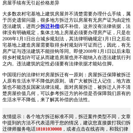
房屋手续有无引起价格差异
大多数农村宅基地上建筑房屋并不清楚需要办理什么手续，属
于历史遗留问题，很多地方拆迁方以房屋有无房产证为由定性
违法建筑，进而少
拆迁补偿
或不补偿。这并没有法律依据，法
律没有明确规定，集体土地上房屋必须要办理房产证，只是在
2008年1月1日出台城乡规划法，其法律明确规定1月1日之后在
宅基地上建造房屋需要取得乡村规划许可证而已，因此，有无
房产证与违法建筑不能挂钩等同。即使2008年1月1日以后未取
得乡村规划许可证从而建造房屋也并不能纳入在违法建筑行列
之内。违法建筑的定性必须要有法律依据才能站住脚。
中国现行的法律针对房屋拆迁有一原则：房屋拆迁保障被拆迁
人原有生活水平不降低的原则。请广大被拆迁人记住，地方政
策也不能违反国家法律法规。面对房屋拆迁，被拆迁人并不清
楚房屋价值几何，可以参考拆迁方的补偿是否保障我们原有的
生活水平不降低，来了解其补偿的合法性。
友情提示：各个地方拆迁标准不同，拆迁案件类型不同，文章
中提到的方法不代表适用于您的情况，建议您直接拨打我们拆
迁律师服务电话
18101030008
，或者点击在线咨询，和我们律