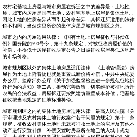
农村宅基地上房屋与城市房屋在拆迁之中的差异是：土地性
质，城市内房屋是国有土地，农村宅基地上房屋是集体土地，
因此土地的性质差异从而引起价格差异，其拆迁所适用的法律
也不相同，当然这里所说的集体房屋是城市规划区之外。
城市之内的房屋适用法律：《国有土地上房屋征收与补偿条
例》国务院的590号令，第十九条规定，对被征收房屋价值的
补偿，不得低于房屋征收决定公告之日被征收房屋类似房地产
的市场价格。
城市规划区以外的集体土地房屋适用法律：《土地管理法》房
屋作为土地上附着物也就是重置成新价格补偿，中共中央纪委
办公厅、监察部办公厅《关于加强监督检查进一步规范征地拆
迁行为的通知》第二条，推动完善政策，切实维护被征地拆迁
农民的合法权益，房屋拆迁要按照建筑重置成本补偿，宅基地
征收按当地规定的征地标准补偿。
城市规划区之内的集体土地房屋适用法律：最高人民法院《关
于审理涉及农村集体土地行政案件若干问题的规定》第十二条
规定，征收农村集体土地时未就被征收土地上的房屋及其他不
动产进行安置补偿，补偿安置时房屋所在地已纳入城市规划
区，土地权利人请求参照执行国有土地上房屋征收补偿标准