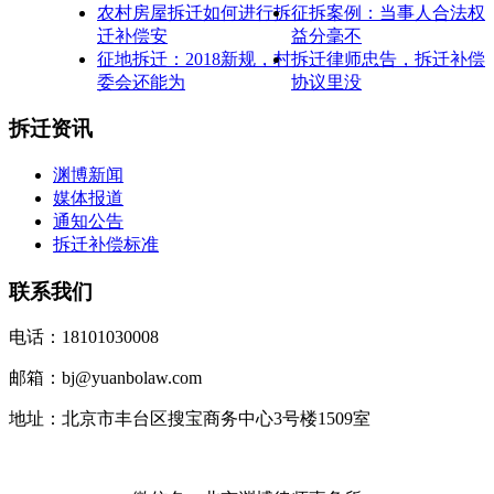
农村房屋拆迁如何进行拆
征拆案例：当事人合法权
迁补偿安
益分毫不
征地拆迁：2018新规，村
拆迁律师忠告，拆迁补偿
委会还能为
协议里没
拆迁资讯
渊博新闻
媒体报道
通知公告
拆迁补偿标准
联系我们
电话：18101030008
邮箱：bj@yuanbolaw.com
地址：北京市丰台区搜宝商务中心3号楼1509室