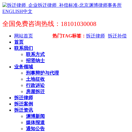
ENGLISH
中文
全国免费咨询热线：18101030008
网站首页
热门TAG标签：
拆迁律师
拆迁补偿
首页
联系我们
联系方式
招贤纳士
业务领域
刑事辩护与代理
土地征收
行政诉讼
房屋拆迁
拆迁律师
拆迁案例
拆迁资讯
渊博新闻
媒体报道
通知公告