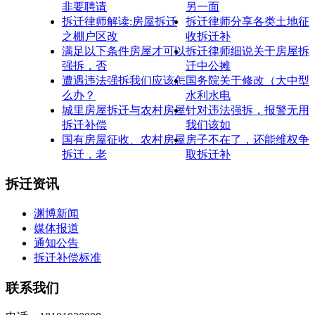
非要聘请
另一面
拆迁律师解读:房屋拆迁
拆迁律师分享各类土地征
之棚户区改
收拆迁补
满足以下条件房屋才可以
拆迁律师细说关于房屋拆
强拆，否
迁中公摊
遭遇违法强拆我们应该怎
国务院关于修改（大中型
么办？
水利水电
城里房屋拆迁与农村房屋
针对违法强拆，报警无用
拆迁补偿
我们该如
国有房屋征收、农村房屋
房子不在了，还能维权争
拆迁，老
取拆迁补
拆迁资讯
渊博新闻
媒体报道
通知公告
拆迁补偿标准
联系我们