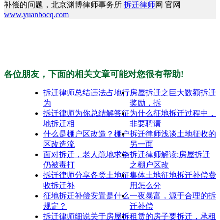
补偿的问题，北京渊博律师事务所
拆迁律师
网 官网
www.yuanbocq.com
各位朋友，下面的相关文章可能对您很有帮助!
拆迁律师总结违法占地行
房屋拆迁之巨大数额拆迁
为
奖励，拆
拆迁律师为你总结解答征
为什么征地拆迁过程中，
地拆迁相
非要聘请
什么是棚户区改造？棚户
拆迁律师浅谈土地征收的
区改造流
另一面
面对拆迁，老人跪地求饶
拆迁律师解读:房屋拆迁
仍被毒打
之棚户区改
拆迁律师分享各类土地征
集体土地征地拆迁补偿费
收拆迁补
用怎么分
征地拆迁补偿安置是什么
一夜暴富，源于合理的拆
规定？
迁补偿
拆迁律师细说关于房屋拆
租赁的房子要拆迁，承租