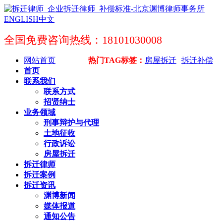
ENGLISH
中文
全国免费咨询热线：18101030008
网站首页
热门TAG标签：
房屋拆迁
拆迁补偿
首页
联系我们
联系方式
招贤纳士
业务领域
刑事辩护与代理
土地征收
行政诉讼
房屋拆迁
拆迁律师
拆迁案例
拆迁资讯
渊博新闻
媒体报道
通知公告