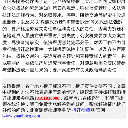
《国务院办公厅关于进一步严格征地拆迁管理工作切实维护群
众合法权益的紧急通知》第四条规定，强化监督管理，依法查
处违法违规行为。对采取停水、停电、阻断交通等野蛮手段逼
迫搬迁，以及采取“株连式拆迁”和“突击拆迁”等方式违法
强拆
的，要严格追究有关责任单位和责任人的责任。因暴力拆迁和
征地造成人员伤亡或严重财产损失的，公安机关要加大办案力
度，尽快查清事实，依法严厉惩处犯罪分子。对因工作不力引
发征地拆迁恶性事件、大规模群体性上访事件，以及存在官商
勾结、权钱交易的，要追究有关领导和直接责任人的责任，构
成犯罪的，要依法严厉追究刑事责任。对随意动用公安民警参
与
强拆
造成严重后果的，要严肃追究有关党政领导的责任。
友情提示：各个地方拆迁标准不同，拆迁案件类型不同，文章
中提到的方法不代表适用于您的情况，建议您直接拨打我们拆
迁律师服务电话
18101030008
，或者点击在线咨询，和我们律
师在线沟通，我们免费为您解答您的疑问，帮您解决征地拆迁
补偿的问题，北京渊博律师事务所
拆迁律师
网 官网
www.yuanbocq.com