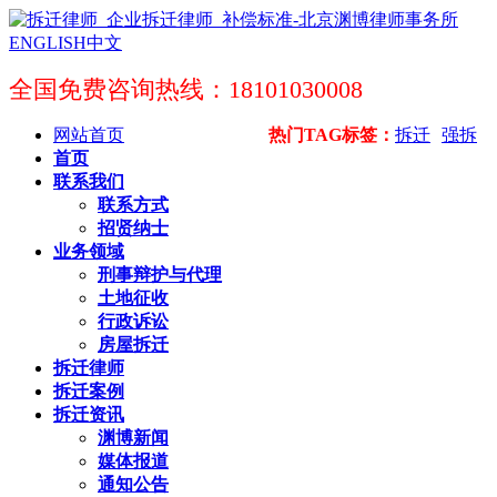
ENGLISH
中文
全国免费咨询热线：18101030008
网站首页
热门TAG标签：
拆迁
强拆
首页
联系我们
联系方式
招贤纳士
业务领域
刑事辩护与代理
土地征收
行政诉讼
房屋拆迁
拆迁律师
拆迁案例
拆迁资讯
渊博新闻
媒体报道
通知公告