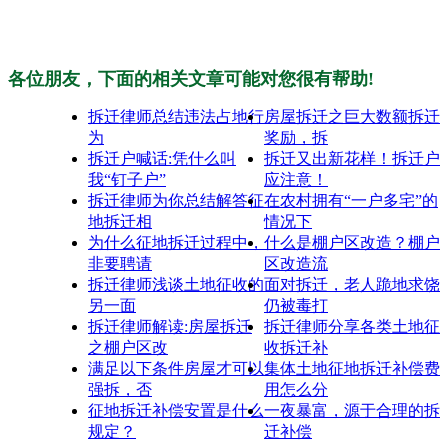
各位朋友，下面的相关文章可能对您很有帮助!
拆迁律师总结违法占地行
房屋拆迁之巨大数额拆迁
为
奖励，拆
拆迁户喊话:凭什么叫
拆迁又出新花样！拆迁户
我“钉子户”
应注意！
拆迁律师为你总结解答征
在农村拥有“一户多宅”的
地拆迁相
情况下
为什么征地拆迁过程中，
什么是棚户区改造？棚户
非要聘请
区改造流
拆迁律师浅谈土地征收的
面对拆迁，老人跪地求饶
另一面
仍被毒打
拆迁律师解读:房屋拆迁
拆迁律师分享各类土地征
之棚户区改
收拆迁补
满足以下条件房屋才可以
集体土地征地拆迁补偿费
强拆，否
用怎么分
征地拆迁补偿安置是什么
一夜暴富，源于合理的拆
规定？
迁补偿