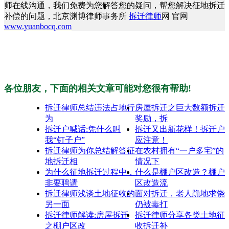
师在线沟通，我们免费为您解答您的疑问，帮您解决征地拆迁
补偿的问题，北京渊博律师事务所
拆迁律师
网 官网
www.yuanbocq.com
各位朋友，下面的相关文章可能对您很有帮助!
拆迁律师总结违法占地行
房屋拆迁之巨大数额拆迁
为
奖励，拆
拆迁户喊话:凭什么叫
拆迁又出新花样！拆迁户
我“钉子户”
应注意！
拆迁律师为你总结解答征
在农村拥有“一户多宅”的
地拆迁相
情况下
为什么征地拆迁过程中，
什么是棚户区改造？棚户
非要聘请
区改造流
拆迁律师浅谈土地征收的
面对拆迁，老人跪地求饶
另一面
仍被毒打
拆迁律师解读:房屋拆迁
拆迁律师分享各类土地征
之棚户区改
收拆迁补