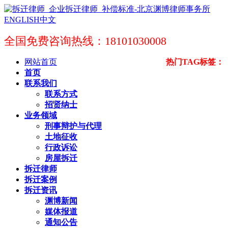
ENGLISH
中文
全国免费咨询热线：18101030008
网站首页
热门TAG标签：
首页
联系我们
联系方式
招贤纳士
业务领域
刑事辩护与代理
土地征收
行政诉讼
房屋拆迁
拆迁律师
拆迁案例
拆迁资讯
渊博新闻
媒体报道
通知公告