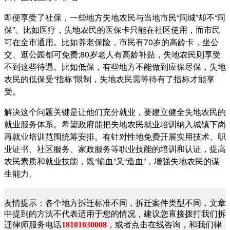
即便享受了社保，一些地方失地农民与当地市民“同城”却不“同
保”。比如医疗，失地农民的医保卡只能在社区使用，而市民
可在全市通用。比如养老保险，市民有70岁的高龄卡，坐公
交、逛公园都可免费;80岁老人有高龄补贴，失地农民则享受
不到这些待遇。比如低保，有些地方不能做到应保尽保，失地
农民的低保受“指标”限制，失地农民需等待有了指标才能享
受。
解决这个问题关键是让他们充分就业，要建立健全失地农民的
就业服务体系。希望政府能把失地农民就业培训纳入城镇下岗
再就业培训范围统筹安排。有针对性地免费开展实用技术、职
业证书、社区服务、家政服务等职业技能的培训和认证，提高
农民素质和就业技能，既“输血”又“造血”，增强失地农民的谋
生能力。
友情提示：各个地方拆迁标准不同，拆迁案件类型不同，文章
中提到的方法不代表适用于您的情况，建议您直接拨打我们拆
迁律师服务电话
18101030008
，或者点击在线咨询，和我们律