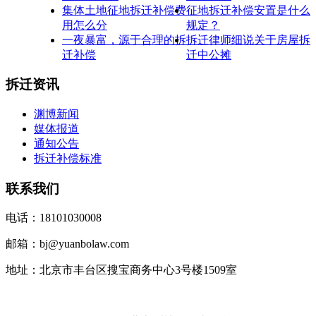
集体土地征地拆迁补偿费
征地拆迁补偿安置是什么
用怎么分
规定？
一夜暴富，源于合理的拆
拆迁律师细说关于房屋拆
迁补偿
迁中公摊
拆迁资讯
渊博新闻
媒体报道
通知公告
拆迁补偿标准
联系我们
电话：18101030008
邮箱：bj@yuanbolaw.com
地址：北京市丰台区搜宝商务中心3号楼1509室