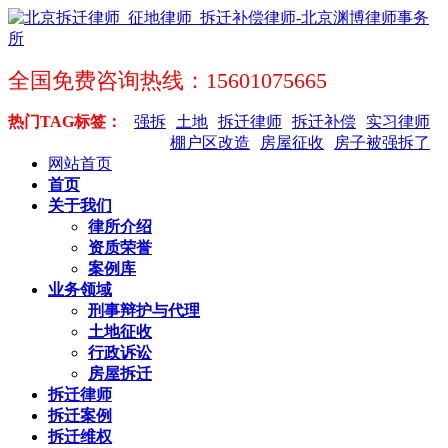
全国免费咨询热线：15601075665
热门TAG标签：
强拆
土地
拆迁律师
拆迁补偿
实习律师
棚户区改造
房屋征收
房子被强拆了
网站首页
首页
关于我们
律所介绍
资质荣誉
案例库
业务领域
刑事辩护与代理
土地征收
行政诉讼
房屋拆迁
拆迁律师
拆迁案例
拆迁维权