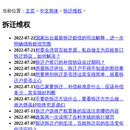
当前位置：
主页
>
中文简体
>
拆迁维权
>
拆迁维权
2022-07-22
国家出台最新拆迁赔偿的司法解释，进一步
明确强拆赔偿范围
2022-07-21
村委会违背百姓意愿，私自做主为百姓签订
拆迁协议，如何解决？
2022-07-20
拆迁户签订的补偿协议会过期吗？
2022-07-19
房屋拆迁评估，拆迁户不得不知道的那些事
2022-07-18
想要辨别拆迁是否违法其实很简单，就看拆
迁户是否上心
2022-07-15
自己家要拆迁，补偿标准是什么，应该补偿
多少，其实很好判断
2022-07-12
不要听拆迁方说什么，要看拆迁方怎么做，
画大饼虽好吃终究是虚幻
2022-07-11
拆迁户选择产权置换的应该注意哪些内容
2022-07-08
政策再一次说明了合村并镇的执行规范
2022-07-07
探访拆迁户的生活，百姓拆迁后的生活变化
你适应吗？