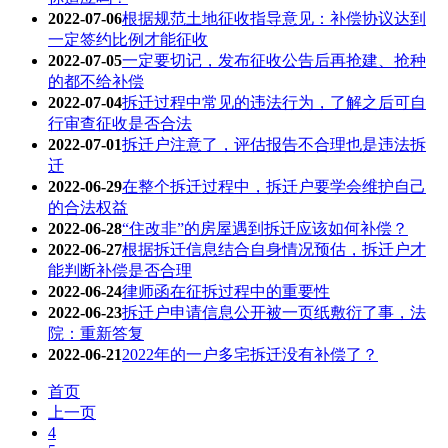
2022-07-06
根据规范土地征收指导意见：补偿协议达到
一定签约比例才能征收
2022-07-05
一定要切记，发布征收公告后再抢建、抢种
的都不给补偿
2022-07-04
拆迁过程中常见的违法行为，了解之后可自
行审查征收是否合法
2022-07-01
拆迁户注意了，评估报告不合理也是违法拆
迁
2022-06-29
在整个拆迁过程中，拆迁户要学会维护自己
的合法权益
2022-06-28
“住改非”的房屋遇到拆迁应该如何补偿？
2022-06-27
根据拆迁信息结合自身情况预估，拆迁户才
能判断补偿是否合理
2022-06-24
律师函在征拆过程中的重要性
2022-06-23
拆迁户申请信息公开被一页纸敷衍了事，法
院：重新答复
2022-06-21
2022年的一户多宅拆迁没有补偿了？
首页
上一页
4