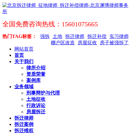
全国免费咨询热线：15601075665
热门TAG标签：
强拆
土地
拆迁律师
拆迁补偿
实习律师
棚户区改造
房屋征收
房子被强拆了
网站首页
首页
关于我们
律所介绍
资质荣誉
案例库
业务领域
刑事辩护与代理
土地征收
行政诉讼
房屋拆迁
拆迁律师
拆迁案例
拆迁维权