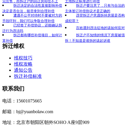
完出售，而拆迁户的回迁房却住不上
土地拆迁标准进行补偿
拆迁决定的合法性直接影响补偿
拆迁户要注意了，只有与合法的
决定是否合法，能否拿到合理补偿
主体签订补偿协议才是正确的
遭遇不公平对待时不要被对方的
违背拆迁户意愿拆掉房屋是否构
手段吓到，我们可以争取合理补偿
成犯罪？
已经签了补偿协议，还能确认拆
百姓遇到违法征地的该如何应对
迁行为违法吗
拆迁都有哪些补偿项目，如何计
拆迁户不知情的情况下房屋被强
算补偿
拆！不知道是谁拆的该起诉谁
拆迁维权
维权技巧
维权攻略
通知公告
拆迁补偿标准
联系我们
电话：15601075665
邮箱：bj@yuanbolaw.com
地址：北京市朝阳区朝外SOHO A座9层909