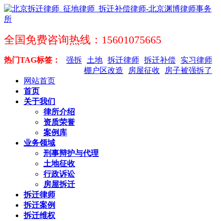
全国免费咨询热线：15601075665
热门TAG标签：
强拆
土地
拆迁律师
拆迁补偿
实习律师
棚户区改造
房屋征收
房子被强拆了
网站首页
首页
关于我们
律所介绍
资质荣誉
案例库
业务领域
刑事辩护与代理
土地征收
行政诉讼
房屋拆迁
拆迁律师
拆迁案例
拆迁维权