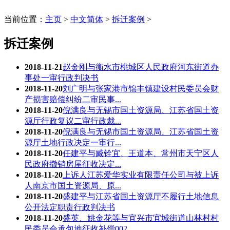
当前位置：
主页
>
中文简体
>
拆迁案例
>
拆迁案例
2018-11-21
赵金刚与衡水市桃城区人民政府河东街道办
事处一审行政判决书
2018-11-20
刘广明与张家港市锦丰镇建设村民委员会财
产损害赔偿纠纷二审民事...
2018-11-20
倪满良与无锡市国土资源局、江苏省国土资
源厅行政复议二审行政裁...
2018-11-20
倪满良与无锡市国土资源局、江苏省国土资
源厅土地行政决定一审行...
2018-11-20
任建平与臧铨宜、王道本、常州市天宁区人
民政府撤销房屋征收决定...
2018-11-20
上诉人江苏爱华实业有限责任公司与被上诉
人南京市国土资源局、原...
2018-11-20
盛建平与江苏省国土资源厅不履行土地信息
公开法定职责行政判决书
2018-11-20
盛英、姚金花等与宜兴市宜城街道山林村村
民委员会承包地征收补偿002...