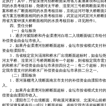
定执行：其中，丹金溧漕河别桥断面采用省方案潘家坝和山前
同的水质考核目标，尧塘河太平桥、湟里河三号桥两断面采用
案和桥水厂断面相同的水质考核目标，京杭运河圩墩大桥断面
省方案五牧断面相同的水质考核目标，武宜运河武宜河大桥断
用省方案钟溪大桥断面相同的水质考核目标，详见附件1。
四、责任分解
（一）金坛板块
1．通济河紫阳桥和丹金溧漕河白塔二入境断面镇江市给
补偿资金由金坛市收入。
2．如果丹金溧漕河别桥断面超标，金坛市按省模式支付
资金给溧阳市。
3．当省核定宜兴滆湖和桥水厂出境断面超标时，如金坛
河太平桥、湟里河三号桥两断面有一个超标，则省核定我市需
的和桥水厂补偿资金由金坛市承担四分之一；有二个超标，则
定我市需支付的和桥水厂补偿资金由金坛市承担二分之一。
（二）溧阳板块
1．胥河落棚湾入境断面南京市支付的补偿资金由溧阳市
入。
2．如果丹金溧漕河别桥断面超标，金坛市按省模式支付
偿资金由溧阳市收入。
3．溧阳市三个出境断面，即南溪河潘家坝、北溪河山前
邮芳河塘东桥有任一或以上断面超标，省核定我市该超标断面