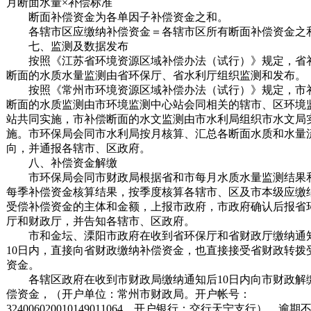
月断面水量×补偿标准
断面补偿资金为各单因子补偿资金之和。
各辖市区应缴纳补偿资金＝各辖市区所有断面补偿资金之
七、监测及数据发布
按照《江苏省环境资源区域补偿办法（试行）》规定，省
断面的水质水量监测由省环保厅、省水利厅组织监测和发布。
按照《常州市环境资源区域补偿办法（试行）》规定，市
断面的水质监测由市环境监测中心站会同相关的辖市、区环境
站共同实施，市补偿断面的水文监测由市水利局组织市水文局
施。市环保局会同市水利局按月核算、汇总各断面水质和水量
向，并通报各辖市、区政府。
八、补偿资金解缴
市环保局会同市财政局根据省和市每月水质水量监测结果
每季补偿资金核算结果，按季度核算各辖市、区及市本级应缴
受偿补偿资金的主体和金额，上报市政府，市政府确认后报省
厅和财政厅，并告知各辖市、区政府。
市和金坛、溧阳市政府在收到省环保厅和省财政厅缴纳通
10日内，直接向省财政缴纳补偿资金，也直接接受省财政转拨
资金。
各辖区政府在收到市财政局缴纳通知后10日内向市财政解
偿资金，（开户单位：常州市财政局。开户帐号：
324006020010149011064。开户银行：交行天宁支行），逾期