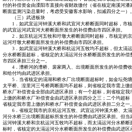
付的补偿资金由溧阳市直接向省财政缴付（省在核定南溪河潘
断面监测污染总量时，考虑受安徽客水影响，扣减四分之一）
（三）武进板块
1．如武宜运河钟溪大桥和武宜河大桥断面同时超标，市
的武宜运河武宜河大桥断面所发生的补偿费由市四区承担。
2．如京杭运河五牧和圩墩大桥断面同时超标，市核定的
运河圩墩大桥断面所发生的补偿费由市四区承担。
3．如武宜运河钟溪大桥和杭运河五牧均不超标，但太滆
分水桥断面超标，省核定的太滆运河分水桥断面所发生的补偿
市四区承担三分之一。
4．漕桥河的漕桥、裴家两入、出境断面所发生的补偿费
和给付均由武进区承担。
5．当省核定的滆湖和桥水厂出境断面超标时，如金坛尧
太平桥、湟里河三号桥两断面均不超标，则省核定我市需上缴
桥水厂补偿资金全部由武进区承担；有一个超标，则省核定我
上缴的和桥水厂补偿资金由武进区承担四分之三；二个均超标
省核定我市需上缴的和桥水厂补偿资金由武进区承担二分之一
6．省核定我市的京杭运河五牧、武宜运河钟溪大桥、太
河分水桥三出境断面超标所发生的补偿费由武进区承担。但当
运河钟溪大桥和京杭运河五牧均不超标，而太滆运河分水桥断
标时，省核定的太滆运河分水桥断面所发生的补偿费由武进区