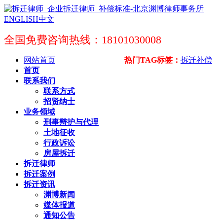
ENGLISH
中文
全国免费咨询热线：18101030008
网站首页
热门TAG标签：
拆迁补偿
首页
联系我们
联系方式
招贤纳士
业务领域
刑事辩护与代理
土地征收
行政诉讼
房屋拆迁
拆迁律师
拆迁案例
拆迁资讯
渊博新闻
媒体报道
通知公告