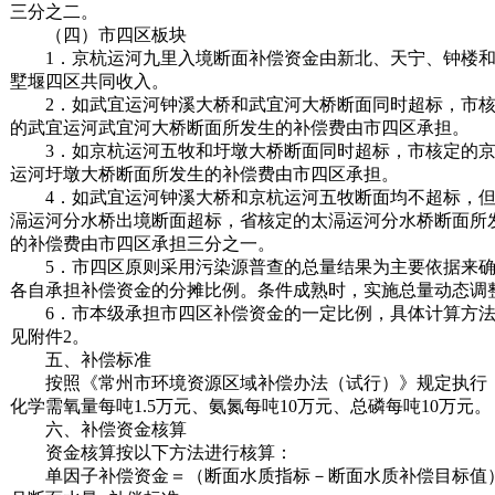
三分之二。
（四）市四区板块
1．京杭运河九里入境断面补偿资金由新北、天宁、钟楼
墅堰四区共同收入。
2．如武宜运河钟溪大桥和武宜河大桥断面同时超标，市
的武宜运河武宜河大桥断面所发生的补偿费由市四区承担。
3．如京杭运河五牧和圩墩大桥断面同时超标，市核定的
运河圩墩大桥断面所发生的补偿费由市四区承担。
4．如武宜运河钟溪大桥和京杭运河五牧断面均不超标，
滆运河分水桥出境断面超标，省核定的太滆运河分水桥断面所
的补偿费由市四区承担三分之一。
5．市四区原则采用污染源普查的总量结果为主要依据来
各自承担补偿资金的分摊比例。条件成熟时，实施总量动态调
6．市本级承担市四区补偿资金的一定比例，具体计算方
见附件2。
五、补偿标准
按照《常州市环境资源区域补偿办法（试行）》规定执行
化学需氧量每吨1.5万元、氨氮每吨10万元、总磷每吨10万元。
六、补偿资金核算
资金核算按以下方法进行核算：
单因子补偿资金＝（断面水质指标－断面水质补偿目标值