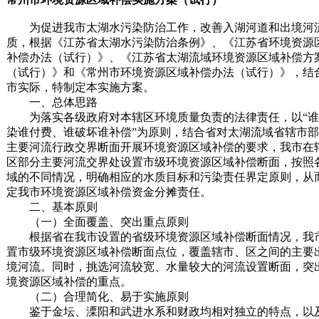
为促进我市太湖水污染防治工作，改善入湖河道和出境河
质，根据《江苏省太湖水污染防治条例》、《江苏省环境资源
补偿办法（试行）》、《江苏省太湖流域环境资源区域补偿方
（试行）》和《常州市环境资源区域补偿办法（试行）》，结
市实际，特制定本实施方案。
一、总体思路
为落实各级政府对本辖区环境质量负责的法律责任，以“谁
染谁付费、谁破坏谁补偿”为原则，结合省对太湖流域省辖市
主要河流行政交界断面开展环境资源区域补偿的要求，我市在
区部分主要河流交界处设置市级环境资源区域补偿断面，按照
域的不同情况，明确相应的水质目标和污染责任界定原则，从
定我市环境资源区域补偿资金分摊责任。
二、基本原则
（一）全面覆盖、突出重点原则
根据省在我市设置的省级环境资源区域补偿断面情况，我
置市级环境资源区域补偿断面点位，覆盖辖市、区之间的主要
境河流。同时，挑选河流较宽、水量较大的河流设置断面，突
境资源区域补偿的重点。
（二）合理简化、易于实施原则
鉴于金坛、溧阳和武进水系和财政均相对独立的特点，以