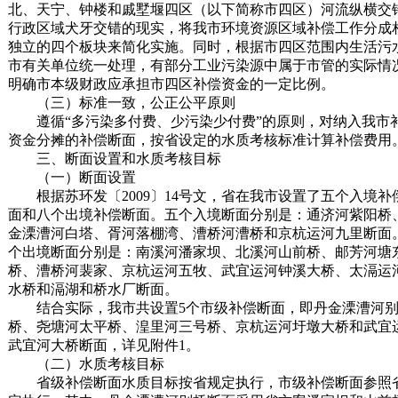
北、天宁、钟楼和戚墅堰四区（以下简称市四区）河流纵横交
行政区域犬牙交错的现实，将我市环境资源区域补偿工作分成
独立的四个板块来简化实施。同时，根据市四区范围内生活污
市有关单位统一处理，有部分工业污染源中属于市管的实际情
明确市本级财政应承担市四区补偿资金的一定比例。
（三）标准一致，公正公平原则
遵循“多污染多付费、少污染少付费”的原则，对纳入我市
资金分摊的补偿断面，按省设定的水质考核标准计算补偿费用
三、断面设置和水质考核目标
（一）断面设置
根据苏环发〔2009〕14号文，省在我市设置了五个入境补
面和八个出境补偿断面。五个入境断面分别是：通济河紫阳桥
金溧漕河白塔、胥河落棚湾、漕桥河漕桥和京杭运河九里断面
个出境断面分别是：南溪河潘家坝、北溪河山前桥、邮芳河塘
桥、漕桥河裴家、京杭运河五牧、武宜运河钟溪大桥、太滆运
水桥和滆湖和桥水厂断面。
结合实际，我市共设置5个市级补偿断面，即丹金溧漕河
桥、尧塘河太平桥、湟里河三号桥、京杭运河圩墩大桥和武宜
武宜河大桥断面，详见附件1。
（二）水质考核目标
省级补偿断面水质目标按省规定执行，市级补偿断面参照