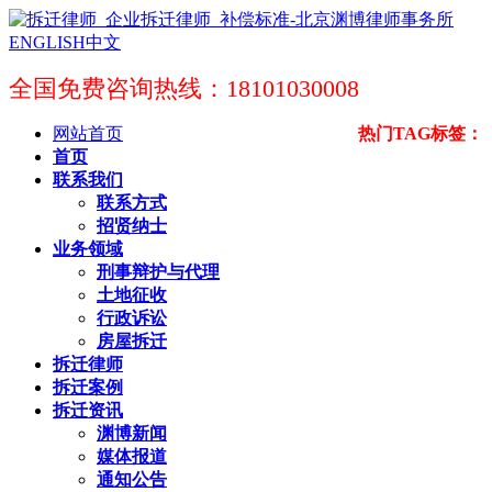
ENGLISH
中文
全国免费咨询热线：18101030008
网站首页
热门TAG标签：
首页
联系我们
联系方式
招贤纳士
业务领域
刑事辩护与代理
土地征收
行政诉讼
房屋拆迁
拆迁律师
拆迁案例
拆迁资讯
渊博新闻
媒体报道
通知公告