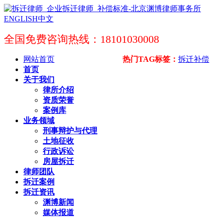
ENGLISH
中文
全国免费咨询热线：18101030008
网站首页
热门TAG标签：
拆迁补偿
首页
关于我们
律所介绍
资质荣誉
案例库
业务领域
刑事辩护与代理
土地征收
行政诉讼
房屋拆迁
律师团队
拆迁案例
拆迁资讯
渊博新闻
媒体报道