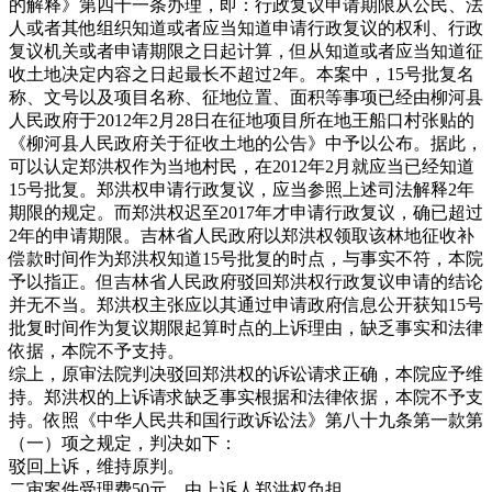
的解释》第四十一条办理，即：行政复议申请期限从公民、法
人或者其他组织知道或者应当知道申请行政复议的权利、行政
复议机关或者申请期限之日起计算，但从知道或者应当知道征
收土地决定内容之日起最长不超过2年。本案中，15号批复名
称、文号以及项目名称、征地位置、面积等事项已经由柳河县
人民政府于2012年2月28日在征地项目所在地王船口村张贴的
《柳河县人民政府关于征收土地的公告》中予以公布。据此，
可以认定郑洪权作为当地村民，在2012年2月就应当已经知道
15号批复。郑洪权申请行政复议，应当参照上述司法解释2年
期限的规定。而郑洪权迟至2017年才申请行政复议，确已超过
2年的申请期限。吉林省人民政府以郑洪权领取该林地征收补
偿款时间作为郑洪权知道15号批复的时点，与事实不符，本院
予以指正。但吉林省人民政府驳回郑洪权行政复议申请的结论
并无不当。郑洪权主张应以其通过申请政府信息公开获知15号
批复时间作为复议期限起算时点的上诉理由，缺乏事实和法律
依据，本院不予支持。
综上，原审法院判决驳回郑洪权的诉讼请求正确，本院应予维
持。郑洪权的上诉请求缺乏事实根据和法律依据，本院不予支
持。依照《中华人民共和国行政诉讼法》第八十九条第一款第
（一）项之规定，判决如下：
驳回上诉，维持原判。
二审案件受理费50元，由上诉人郑洪权负担。