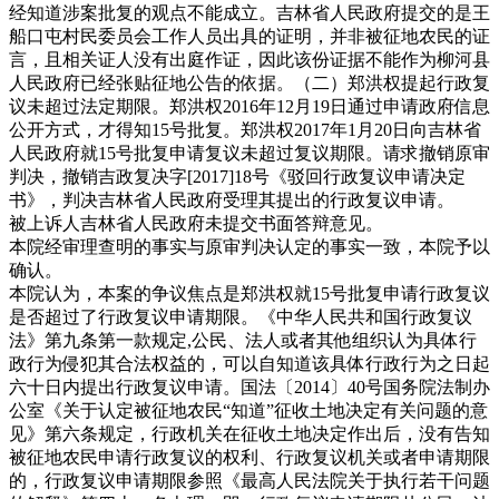
经知道涉案批复的观点不能成立。吉林省人民政府提交的是王
船口屯村民委员会工作人员出具的证明，并非被征地农民的证
言，且相关证人没有出庭作证，因此该份证据不能作为柳河县
人民政府已经张贴征地公告的依据。（二）郑洪权提起行政复
议未超过法定期限。郑洪权2016年12月19日通过申请政府信息
公开方式，才得知15号批复。郑洪权2017年1月20日向吉林省
人民政府就15号批复申请复议未超过复议期限。请求撤销原审
判决，撤销吉政复决字[2017]18号《驳回行政复议申请决定
书》，判决吉林省人民政府受理其提出的行政复议申请。
被上诉人吉林省人民政府未提交书面答辩意见。
本院经审理查明的事实与原审判决认定的事实一致，本院予以
确认。
本院认为，本案的争议焦点是郑洪权就15号批复申请行政复议
是否超过了行政复议申请期限。《中华人民共和国行政复议
法》第九条第一款规定,公民、法人或者其他组织认为具体行
政行为侵犯其合法权益的，可以自知道该具体行政行为之日起
六十日内提出行政复议申请。国法〔2014〕40号国务院法制办
公室《关于认定被征地农民“知道”征收土地决定有关问题的意
见》第六条规定，行政机关在征收土地决定作出后，没有告知
被征地农民申请行政复议的权利、行政复议机关或者申请期限
的，行政复议申请期限参照《最高人民法院关于执行若干问题