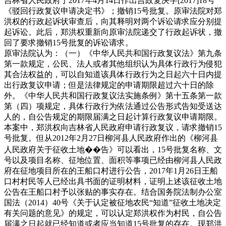
吉林省人民政府于2017年4月14日作出吉政复决字[2017]18号
《驳回行政复议申请决定书》；撤销15号批复。原审法院对郑
洪权的行政起诉状审查后，向其释明对两个诉讼请求应分别提
起诉讼。此后，郑洪权重新向原审法院递交了行政起诉状，撤
回了要求撤销15号批复的诉讼请求。
原审法院认为：（一）《中华人民共和国行政复议法》第九条
第一款规定，公民、法人或者其他组织认为具体行政行为侵犯
其合法权益的，可以自知道该具体行政行为之日起六十日内提
出行政复议申请；但是法律规定的申请期限超过六十日的除
外。《中华人民共和国行政复议法实施条例》第十五条第一款
第（四）项规定，具体行政行为依法通过公告形式告知受送达
人的，自公告规定的期限届满之日起计算行政复议申请期限。
本案中，郑洪权向吉林省人民政府申请行政复议，请求撤销15
号批复。但从2012年2月27日柳河县人民政府作出的《柳河县
人民政府关于征收土地��告》可以看出，15号批复名称、文
号以及项目名称、征地位置、面积等事项已经由柳河县人民政
府在征地项目所在的王船口村进行公告，2017年1月26日王船
口村村民等人已经出具书面的证明材料，证明上述该征收土地
公告在王船口村予以张贴的事实存在。结合国务院法制办公室
国法（2014）40号《关于认定被征地农民“知道”征收土地决定
有关问题的意见》的规定，可以认定郑洪权作为村民，自公告
届满之日起就已经知道或者应当知道15号批复的存在。现郑洪