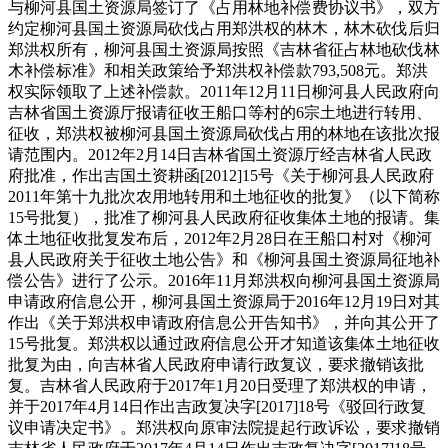
与柳河县国土资源局签订了《占用林地补偿费协议书》，双方
约定柳河县国土资源局砍伐占用郑洪权的林木，林木砍伐后归
郑洪权所有，柳河县国土资源局按照《吉林省征占林地砍伐林
木补偿标准》和相关政策给予郑洪权补偿款793,508元。郑洪
权实际领取了上述补偿款。2011年12月11日柳河县人民政府向
吉林省国土资源厅报请征收王船口等村的6宗土地进行转用、
征收，郑洪权被柳河县国土资源局砍伐占用的林地在该批次报
请范围内。2012年2月14日吉林省国土资源厅经吉林省人民政
府批准，作出吉国土资耕函[2012]15号《关于柳河县人民政府
2011年第十九批次农用地转用和土地征收的批复》（以下简称
15号批复），批准了柳河县人民政府征收集体土地的报请。集
体土地征收批复发布后，2012年2月28日在王船口村对《柳河
县人民政府关于征收土地公告》和《柳河县国土资源局征地补
偿公告》进行了公示。2016年11月郑洪权向柳河县国土资源局
申请政府信息公开，柳河县国土资源局于2016年12月19日对其
作出《关于郑洪权申请政府信息公开告知书》，并向其公开了
15号批复。郑洪权以通过政府信息公开才知道该集体土地征收
批复为由，向吉林省人民政府申请行政复议，要求撤销该批
复。吉林省人民政府于2017年1月20日受理了郑洪权的申请，
并于2017年4月14日作出吉政复决字[2017]18号《驳回行政复
议申请决定书》。郑洪权向原审法院提起行政诉讼，要求撤销