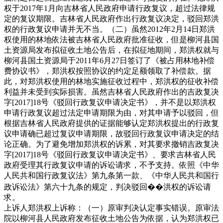
权于2017年1月向吉林省人民政府申请行政复议，超过法律规
定的复议期限。吉林省人民政府作出行政复议决定，驳回郑洪
权的行政复议申请并无不当。（二）虽然2012年2月14日郑洪
权使用的林地依法被吉林省人民政府批准征收，但是柳河县国
土资源局发布拟征收土地公告后，在拟征地期间，郑洪权就与
柳河县国土资源局于2011年6月27日签订了《被占用林地补偿
费协议书》，郑洪权按照协议的约定足额领取了补偿款。据
此，对郑洪权使用的林地实施征收过程中，郑洪权的征收补偿
利益并未受到实际损害。虽然吉林省人民政府作出的吉政复决
字[2017]18号《驳回行政复议申请决定书》，并不是以郑洪权
申请行政复议超过法定申请期限为由，对其申请予以驳回，但
根据吉林省人民政府提供的证据能够认定郑洪权提出的行政复
议申请确已超过复议申请期限，故驳回行政复议申请决定的结
论正确。为了避免增加郑洪权的诉累，对其要求撤销吉政复决
字[2017]18号《驳回行政复议申请决定书》、要求吉林省人民
政府受理其行政复议申请的诉讼请求，不予支持。依照《中华
人民共和国行政复议法》第九条第一款、《中华人民共和国行
政诉讼法》第六十九条的规定，判决驳回��洪权的诉讼请
求。
上诉人郑洪权上诉称：（一）原审判决认定事实错误。原审法
院以柳河县人民政府发布征收土地公告为依据，认为郑洪权已