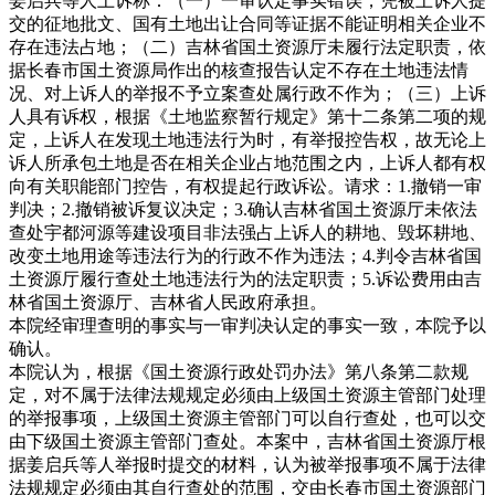
姜启兵等人上诉称：（一）一审认定事实错误，凭被上诉人提
交的征地批文、国有土地出让合同等证据不能证明相关企业不
存在违法占地；（二）吉林省国土资源厅未履行法定职责，依
据长春市国土资源局作出的核查报告认定不存在土地违法情
况、对上诉人的举报不予立案查处属行政不作为；（三）上诉
人具有诉权，根据《土地监察暂行规定》第十二条第二项的规
定，上诉人在发现土地违法行为时，有举报控告权，故无论上
诉人所承包土地是否在相关企业占地范围之内，上诉人都有权
向有关职能部门控告，有权提起行政诉讼。请求：1.撤销一审
判决；2.撤销被诉复议决定；3.确认吉林省国土资源厅未依法
查处宇都河源等建设项目非法强占上诉人的耕地、毁坏耕地、
改变土地用途等违法行为的行政不作为违法；4.判令吉林省国
土资源厅履行查处土地违法行为的法定职责；5.诉讼费用由吉
林省国土资源厅、吉林省人民政府承担。
本院经审理查明的事实与一审判决认定的事实一致，本院予以
确认。
本院认为，根据《国土资源行政处罚办法》第八条第二款规
定，对不属于法律法规规定必须由上级国土资源主管部门处理
的举报事项，上级国土资源主管部门可以自行查处，也可以交
由下级国土资源主管部门查处。本案中，吉林省国土资源厅根
据姜启兵等人举报时提交的材料，认为被举报事项不属于法律
法规规定必须由其自行查处的范围，交由长春市国土资源部门