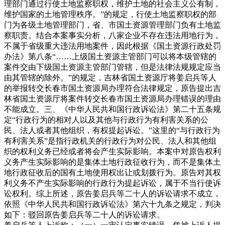
理部门通过行使土地监察职权，维护土地的社会主义公有制，
维护国家的土地管理秩序。”的规定，行使土地监察职权的部
门为各级土地管理部门，省、市国土资源管理部门负有土地监
察职责。结合本案事实分析，八家企业不存在违法用地行为，
不属于省级重大违法用地案件，因此根据《国土资源行政处罚
办法》第八条“……上级国土资源主管部门可以将本级管辖的
案件交由下级国土资源主管部门管辖，但是法律法规规定应当
由其管辖的除外。”的规定，吉林省国土资源厅将姜启兵等人
的举报转交长春市国土资源局办理符合法律规定，原告提出吉
林省国土资源厅将案件转交长春市国土资源局办理错误的理由
不能成立。三、《中华人民共和国行政诉讼法》第二十五条规
定“行政行为的相对人以及其他与行政行为有利害关系的公
民、法人或者其他组织，有权提起诉讼。”这里的“与行政行为
有利害关系”是指行政机关的行政行为对公民、法人和其他组
织的权利义务已经或者将会产生实际影响。本案中对原告权利
义务产生实际影响的是集体土地行政征收行为，而不是集体土
地行政征收后的国有土地使用权出让或划拨行为。原告对其权
利义务不产生实际影响的行政行为提起诉讼，属于不当行使诉
讼权利。综上所述，原告姜启兵等二十人的诉讼请求不成立，
依照《中华人民共和国行政诉讼法》第六十九条之规定，判决
如下：驳回原告姜启兵等二十人的诉讼请求。