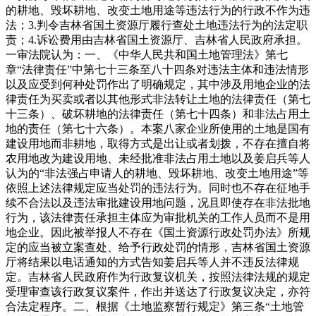
的耕地、毁坏耕地、改变土地用途等违法行为的行政不作为违
法；3.判令吉林省国土资源厅履行查处土地违法行为的法定职
责；4.诉讼费用由吉林省国土资源厅、吉林省人民政府承担。
一审法院认为：一、《中华人民共和国土地管理法》第七
章“法律责任”中第七十三条至八十四条对违法主体和违法情形
以及应受到何种处罚作出了明确规定，其中涉及用地企业的法
律责任为买卖或者以其他形式非法转让土地的法律责任（第七
十三条）、破坏耕地的法律责任（第七十四条）和非法占用土
地的责任（第七十六条）。本案八家企业所使用的土地是国有
建设用地而非耕地，取得方式是出让或者划拨，不存在擅自将
农用地改为建设用地、未经批准非法占用土地以及姜启兵等人
认为的“非法强占申请人的耕地、毁坏耕地、改变土地用途”等
依照上述法律规定应当处罚的违法行为。同时也不存在征地手
续不合法以及违法审批建设用地问题，况且即使存在非法批地
行为，该法律责任承担主体应为审批机关的工作人员而不是用
地企业。因此被举报人不存在《国土资源行政处罚办法》所规
定的应当被立案查处、给予行政处罚的情形，吉林省国土资源
厅将结果以电话通知的方式告知姜启兵等人并不违反法律规
定。吉林省人民政府作为行政复议机关，按照法律法规的规定
受理审查该行政复议案件，作出并送达了行政复议决定，亦符
合法定程序。二、根据《土地监察暂行规定》第三条“土地管