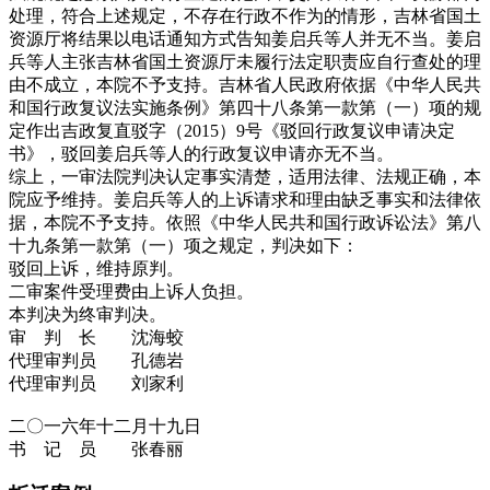
处理，符合上述规定，不存在行政不作为的情形，吉林省国土
资源厅将结果以电话通知方式告知姜启兵等人并无不当。姜启
兵等人主张吉林省国土资源厅未履行法定职责应自行查处的理
由不成立，本院不予支持。吉林省人民政府依据《中华人民共
和国行政复议法实施条例》第四十八条第一款第（一）项的规
定作出吉政复直驳字（2015）9号《驳回行政复议申请决定
书》，驳回姜启兵等人的行政复议申请亦无不当。
综上，一审法院判决认定事实清楚，适用法律、法规正确，本
院应予维持。姜启兵等人的上诉请求和理由缺乏事实和法律依
据，本院不予支持。依照《中华人民共和国行政诉讼法》第八
十九条第一款第（一）项之规定，判决如下：
驳回上诉，维持原判。
二审案件受理费由上诉人负担。
本判决为终审判决。
审 判 长 沈海蛟
代理审判员 孔德岩
代理审判员 刘家利
二〇一六年十二月十九日
书 记 员 张春丽