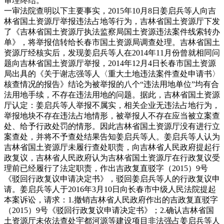
审理终结。
一审法院查明以下主要事实，2015年10月8日姜启兵等人向吉
林省国土资源厅举报违法占地等行为，吉林省国土资源厅下发
了《吉林省国土资源厅执法监察局国土资源违法案件线索转办
单》，将举报信转给长春市国土资源局调查处理。吉林省国土
资源厅经核实后，发现姜启兵等人在2014年11月份曾就相同问
题向吉林省国土资源厅举报，2014年12月4日长春市国土资源
局出具的《关于谢志强等人〈重大土地违法案件查处申请书〉
核查情况的报告》结论为被举报的八个“违法用地单位”均有合
法用地手续，不存在违法用地的问题。据此，吉林省国土资源
厅认定：姜启兵等人举报不属实，相关企业无违法占地行为，
举报地块不存在违法占地情形，被举报人不存在应当被立案查
处、给予行政处罚的情形。因此吉林省国土资源厅没有进行立
案查处，并将不予查处结果告知姜启兵等人。姜启兵等人认为
吉林省国土资源厅未履行查处职责，向吉林省人民政府提起行
政复议，吉林省人民政府认为吉林省国土资源厅在行政复议受
理前已经履行了法定职责，作出吉政复直驳字（2015）9号
《驳回行政复议申请决定书》，驳回姜启兵等人的行政复议申
请。姜启兵等人于2016年3月10日向长春市中级人民法院提起
本案诉讼，请求：1.撤销吉林省人民政府作出的吉政复直驳字
（2015）9号《驳回行政复议申请决定书》；2.确认吉林省国
土资源厅未依法查处宇都河源等建设项目非法强占姜启兵等人