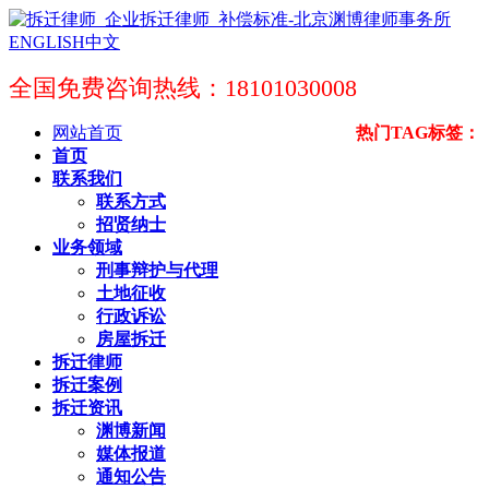
ENGLISH
中文
全国免费咨询热线：18101030008
网站首页
热门TAG标签：
首页
联系我们
联系方式
招贤纳士
业务领域
刑事辩护与代理
土地征收
行政诉讼
房屋拆迁
拆迁律师
拆迁案例
拆迁资讯
渊博新闻
媒体报道
通知公告