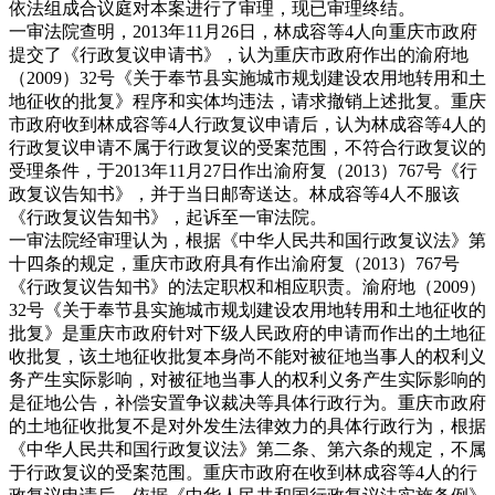
依法组成合议庭对本案进行了审理，现已审理终结。
一审法院查明，2013年11月26日，林成容等4人向重庆市政府
提交了《行政复议申请书》，认为重庆市政府作出的渝府地
（2009）32号《关于奉节县实施城市规划建设农用地转用和土
地征收的批复》程序和实体均违法，请求撤销上述批复。重庆
市政府收到林成容等4人行政复议申请后，认为林成容等4人的
行政复议申请不属于行政复议的受案范围，不符合行政复议的
受理条件，于2013年11月27日作出渝府复（2013）767号《行
政复议告知书》，并于当日邮寄送达。林成容等4人不服该
《行政复议告知书》，起诉至一审法院。
一审法院经审理认为，根据《中华人民共和国行政复议法》第
十四条的规定，重庆市政府具有作出渝府复（2013）767号
《行政复议告知书》的法定职权和相应职责。渝府地（2009）
32号《关于奉节县实施城市规划建设农用地转用和土地征收的
批复》是重庆市政府针对下级人民政府的申请而作出的土地征
收批复，该土地征收批复本身尚不能对被征地当事人的权利义
务产生实际影响，对被征地当事人的权利义务产生实际影响的
是征地公告，补偿安置争议裁决等具体行政行为。重庆市政府
的土地征收批复不是对外发生法律效力的具体行政行为，根据
《中华人民共和国行政复议法》第二条、第六条的规定，不属
于行政复议的受案范围。重庆市政府在收到林成容等4人的行