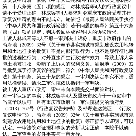
政复议申请后，依据《中华人民共和国行政复议法实施条例》
第二十八条第（五）项的规定，对林成容等4人的行政复议申
请不予受理正确。林成容等4人要求判令重庆市政府受理其行
政复议申请的理由不能成立。遂依照《最高人民法院关于执行
〈中华人民共和国行政诉讼法〉若干问题的解释》第五十六条
第（四）项的规定，判决驳回林成容等4人的诉讼请求。
上诉人林成容等4人不服一审判决上诉称，重庆市政府作出的
渝府地（2009）32号《关于奉节县实施城市规划建设农用地转
用和土地征收的批复》不是内部行政行为，也不是履行征地审
批的过程性行为，对外直接产生行政法律效力，导致上诉人承
包土地被征收，影响了上诉人的权利义务。渝府地（2009）32
号批复属于行政复议的范围，符合《中华人民共和国行政复议
法》第十四条、第三十条的规定。一审判决认定事实不清，适
用法律错误。请求二审法院依法撤销一审判决。
被上诉人重庆市政府二审中未向本院提交书面答辩状。
对一审认定的事实，林成容等4人及重庆市政府于一审庭审中
当庭予以认可，且有重庆市政府向一审法院提交的渝府复
（2013）767号《行政复议告知书》及邮寄送达凭证、《行政
复议申请书》、渝府地（2009）32号《关于奉节县实施城市规
划建设农用地转用和土地征收的批复》等证据予以证明，可以
认定。一审法院对证据和事实的分析认定正确，本院予以确
认。二审查明的案件事实与一审无异。