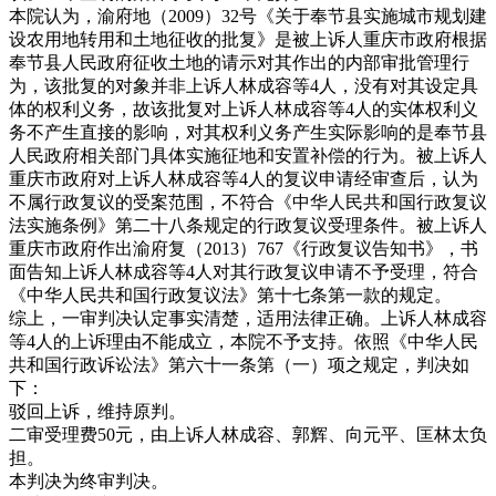
本院认为，渝府地（2009）32号《关于奉节县实施城市规划建
设农用地转用和土地征收的批复》是被上诉人重庆市政府根据
奉节县人民政府征收土地的请示对其作出的内部审批管理行
为，该批复的对象并非上诉人林成容等4人，没有对其设定具
体的权利义务，故该批复对上诉人林成容等4人的实体权利义
务不产生直接的影响，对其权利义务产生实际影响的是奉节县
人民政府相关部门具体实施征地和安置补偿的行为。被上诉人
重庆市政府对上诉人林成容等4人的复议申请经审查后，认为
不属行政复议的受案范围，不符合《中华人民共和国行政复议
法实施条例》第二十八条规定的行政复议受理条件。被上诉人
重庆市政府作出渝府复（2013）767《行政复议告知书》，书
面告知上诉人林成容等4人对其行政复议申请不予受理，符合
《中华人民共和国行政复议法》第十七条第一款的规定。
综上，一审判决认定事实清楚，适用法律正确。上诉人林成容
等4人的上诉理由不能成立，本院不予支持。依照《中华人民
共和国行政诉讼法》第六十一条第（一）项之规定，判决如
下：
驳回上诉，维持原判。
二审受理费50元，由上诉人林成容、郭辉、向元平、匡林太负
担。
本判决为终审判决。