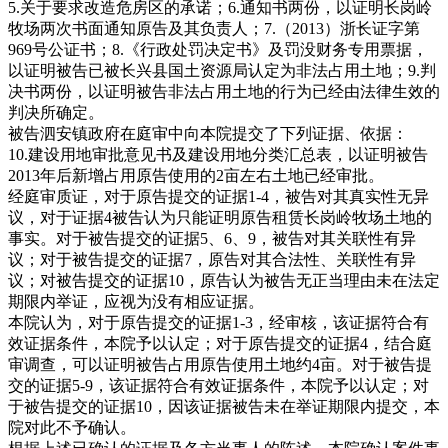
5.关于要求改造危房区的承诺；6.通知书两份，以证明长岗岭
牧场两次书面通知原告及其负责人；7.（2013）浙长证字第
969号公证书；8.《行政处罚决定书》及罚没财务专用票据，
以证明被告已被长兴县国土资源局认定为非法占用土地；9.判
决书两份，以证明被告非法占用土地的行为已经由法律生效的
判决所确定。
被告泗安镇政府在庭审中向本院提交了下列证据、依据：
10.建设用地审批意见书及建设用地分类汇总表，以证明被告
2013年后新增占用原告使用的2亩左右土地已经审批。
经庭审质证，对于原告提交的证据1-4，被告对其真实性无异
议，对于证据4被告认为只能证明原告租赁长岗岭牧场土地的
事实。对于被告提交的证据5、6、9，被告对其关联性有异
议；对于被告提交的证据7，原告对其合法性、关联性有异
议；对被告提交的证据10，原告认为被告无正当理由未在法定
期限内举证，应视为没有相应证据。
本院认为，对于原告提交的证据1-3，经审核，该证据符合有
效证据条件，本院予以认定；对于原告提交的证据4，结合庭
审调查，可以证明被告占用原告使用土地约4亩。对于被告提
交的证据5-9，该证据符合有效证据条件，本院予以认定；对
于被告提交的证据10，因该证据被告未在举证期限内提交，本
院对此不予确认。