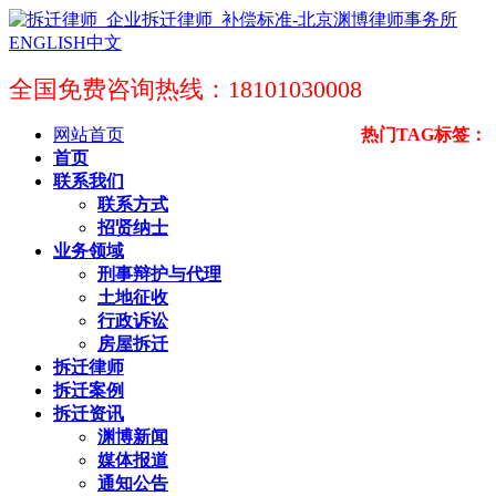
ENGLISH
中文
全国免费咨询热线：18101030008
网站首页
热门TAG标签：
首页
联系我们
联系方式
招贤纳士
业务领域
刑事辩护与代理
土地征收
行政诉讼
房屋拆迁
拆迁律师
拆迁案例
拆迁资讯
渊博新闻
媒体报道
通知公告