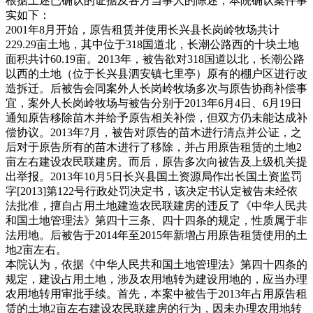
根据上述已确认的证据及各方当事人的陈述，本院确认案件事
实如下：
2001年8月开始，原告租赁并使用长兴县长岗岭牧场共计
229.29亩土地，其中位于318国道北，长潮公路西的十块土地
面积共计60.19亩。2013年，被告欲对318国道以北，长潮公路
以西的土地（位于长兴县泗安镇七里亭）原有的棚户区进行改
造拆迁。后被告会同案外人长岗岭牧场多次与原告协商补偿事
宜，案外人长岗岭牧场与被告分别于2013年6月4日、6月19日
通知原告移除苗木并给予原告相关补偿，但双方仍未能达成补
偿协议。2013年7月，被告对原告的苗木进行清点并公证，之
后对于原告所有的苗木进行了移除，并占用原告租赁的土地2
亩左右建设农民联建房。而后，原告多次向被告及上级机关提
出举报。2013年10月5日长兴县国土资源局作出长国土资监罚
字[2013]第122号行政处罚决定书，该决定书认定被告未经依
法批准，擅自占用土地建造农民联建房的违反了《中华人民共
和国土地管理法》第四十三条、四十四条的规定，性质属于非
法用地。后被告于2014年至2015年新增占用原告租赁使用的土
地2亩左右。
本院认为，依据《中华人民共和国土地管理法》第四十四条的
规定，建设占用土地，涉及农用地转为建设用地的，应当办理
农用地转用审批手续。首先，本案中被告于2013年占用原告租
赁的土地2亩左右建设农民联建房的行为，因未办理农用地转