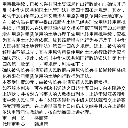
用审批手续，已被长兴县国土资源局作出行政处罚，确认其违
反《中华人民共和国土地管理法》第四十四条之规定。其次，
被告于2014年至2015年又新增占用原告租赁使用的土地2亩左
右，被告虽在庭审中提出该新占土地已经办理农用地转用审批
手续，但因其未在法定期限内提交相关证据证明其于2015年新
增占用原告租赁使用的土地办理了农用地转用审批手续，应视
为其占用土地没有依据。故其该新增占地行为亦违反了《中华
人民共和国土地管理法》第四十四条之规定。综上，被告的辩
解理由不能成立，其占用原告租赁使用的土地的行政行为应当
确认违法。据此，依照《中华人民共和国行政诉讼法》第七十
四条第一款第（一）项规定，判决如下：
确认被告长兴县泗安镇人民政府占用原告长兴县长岗岭园林绿
化有限公司租赁使用的土地的行政行为违法。
本案受理费50元，由被告长兴县泗安镇人民政府负担。
如不服本判决，可在判决书送达之日起十五日内，向本院递交
上诉状，并按对方当事人的人数提出副本，上诉于浙江省湖州
市中级人民法院，并向浙江省湖州市中级人民法院预交上诉案
件受理费50元。在上诉期满后七日内仍未交纳并且未在上诉时
依法申请司法救助的，按自动撤回上诉处理。
审 判 长 盛丽萍
代理审判员 韩旭康