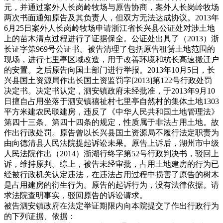
元，并通过案外人长岗岭牧场与原告协商，案外人长岗岭牧场
两次书面通知原告及其负责人，但双方无法达成协议。2013年
6月25日案外人长岗岭牧场申请浙江省长兴县公证处对涉土地
上的苗木清点过程进行了证据保全。公证处出具了（2013）浙
长证字第969号公证书。被告清理了包括原告租赁土地范围的
现场，进行七里亭区域改造，用于改善环境和杭长高速搬迁户
的安置。之后原告向国土部门进行举报。2013年10月5日，长
兴县国土资源局作出长国土资监罚字[2013]第122号行政处罚
决定书。决定书认定，泗安镇政府未经批准，于2013年9月10
日擅自占用坐落于泗安镇禧祉村七里亭自然村的集体土地1303
平方米建农民联建房，违反了《中华人民共和国土地管理法》
第四十三条、第四十四条的规定，性质属于非法占用土地。故
作出行政处罚。原告曾以长兴县国土资源局不履行法定职责为
由向德清县人民法院提起诉讼未果。原告上诉后，湖州市中级
人民法院作出（2014）浙湖行终字第52号行政判决书，驳回上
诉，维持原判。综上，被告未经审批，占用土地建房的行为已
经被行政机关认定违法，在违法占用过程中损害了原告的树木
是占用建房的衍生行为。原告的起诉行为，没有法律依据。请
求法院查明事实，驳回原告的诉讼请求。
被告泗安镇政府在法定举证期限内向本院提交了作出行政行为
的下列证据、依据：