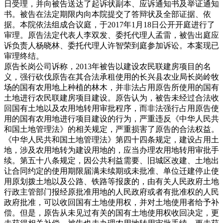
日受理，并向被告送达了起诉状副本、应诉通知书及举证通知
书。被告在法定期限内向本院提交了答辩状及全部证据、依
据。本院依法组成合议庭，于2017年1月18日公开开庭进行了
审理。原告法定代表人李双发、委托代理人孟雷，被告出庭应
诉负责人杨晓林、委托代理人许智荣到庭参加诉讼。本案现已
审理终结。
原告长岗公司诉称，2013年被告以建设农民联建房项目的名
义，强行砍伐原告在其合法承租使用的长兴县农业局长岗岭牧
场的国有农用地上种植的林木，并非法占用原告所使用的国有
土地进行农民联建房项目建设。原告认为，被告未经过合法收
回国有土地以及农用地转用审批程序，而非法强行占用原告使
用的国有农用地进行项目建设的行为，严重违反《中华人民共
和国土地管理法》的相关规定，严重损害了原告的合法权益。
《中华人民共和国土地管理法》第四十四条规定，建设占用土
地，涉及农用地转为建设用地的，应当办理农用地转用审批手
续。第五十八条规定，因公共利益需要、旧城区改建、土地出
让合同约定的使用期限届满未续期或未批准、单位迁建停止使
用原划拨土地以及公路、铁路等报废的，由有关人民政府土地
行政主管部门报经原批准用地的人民政府或者有批准权的人民
政府批准，可以收回国有土地使用权，并对土地使用者给予补
偿。但是，原告从未见过有关的国有土地使用权收回决定，更