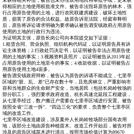
未获得相关补偿，被告也未办理农用地转用审批手续，更未获
得相应的土地使用权批准文件。被告非法毁坏原告的林木，强
行占用原告使用的土地，进行农民联建房建设，破坏土地性
质，损害了原告的合法权益。故原告诉至法院，经庭审释明
后，原告将诉讼请求明确为要求确认被告泗安镇政府占用原告
使用的土地的行政行为违法。
为证明其主张，原告长岗公司向本院提交如下证据：
1.租赁合同、营业执照、组织机构代码证，以证明原告具有诉
讼主体资格；2.行政处罚决定书，以证明被告非法占用原告使
用的土地的事实；3.视频资料及照片，以证明被告从2013年起
占用原告使用的土地至今的事实；4.收款收据，以证明被告占
用原告使用土地4亩多。
被告泗安镇政府辩称，被告认为原告的诉请不能成立，七里亭
区域的“脏、乱、差”已存在数十年，且危房林立，严重影响市
容和当地群众的生命财产安全，当地居民（包括长岗岭牧场的
部分职工），强烈要求政府改造。杭长高速北延段工程建设，
从七里亭经过，数户搬迁户需要在七里亭区域进行安置。被告
按照全省“三改一拆”、“四边三化”的要求，负责整个七里亭区
域的改造工作。
七里亭区域改造建设，涉及案外人长岗岭牧场部分国有农用
地，该部分土地由原告种植苗木。改造工作开始后，被告对所
涉及的原告区域苗木进行清点，按照市场价值计算为89670