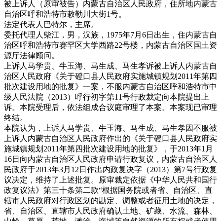
被上诉人（原审被告）内蒙古自治区人民政府，住所地内蒙古
自治区呼和浩特市敕勒川大街1号。
法定代表人巴特尔，主席。
委托代理人柴江，男，汉族，1975年7月6日出生，住内蒙古自
治区呼和浩特市赛罕区大学西路22号楼，内蒙古自治区国土资
源厅法律顾问。
上诉人马学贵、牛玉海、马生成、马生孝诉被上诉人内蒙古自
治区人民政府《关于磴口县人民政府实施城镇规划2011年第四
批次建设用地的批复》一案，不服内蒙古自治区呼和浩特市中
级人民法院（2013）呼行初字第11号行政裁定向本院提出上
诉。本院受理后，依法组成合议庭审理了本案。本案现已审理
终结。
本院认为，上诉人马学贵、牛玉海、马生成、马生孝因不服被
上诉人内蒙古自治区人民政府作出的《关于磴口县人民政府实
施城镇规划2011年第四批次建设用地的批复》，于2013年1月
16日向内蒙古自治区人民政府申请行政复议，内蒙古自治区人
民政府于2013年3月12日作出内政复决字（2013）第7号行政复
议决定，维持了上述批复。原审裁定依据《中华人民共和国行
政复议法》第三十条第二款“根据国务院或者省、自治区、直
辖市人民政府对行政区划的勘定、调整或者征用土地的决定，
省、自治区、直辖市人民政府确认土地、矿藏、水流、森林、