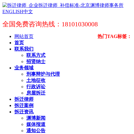
ENGLISH
中文
全国免费咨询热线：18101030008
网站首页
热门TAG标签：
首页
联系我们
联系方式
招贤纳士
业务领域
刑事辩护与代理
土地征收
行政诉讼
房屋拆迁
拆迁律师
拆迁案例
拆迁资讯
渊博新闻
媒体报道
通知公告