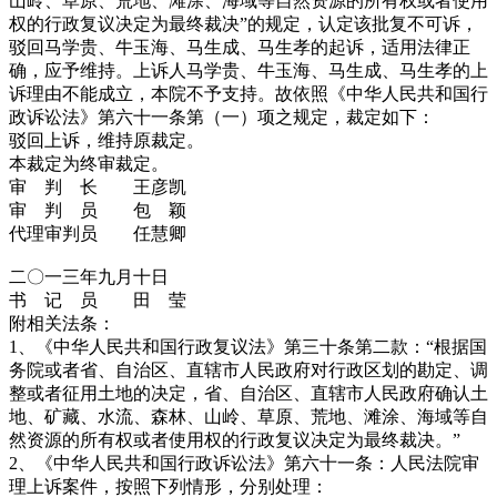
山岭、草原、荒地、滩涂、海域等自然资源的所有权或者使用
权的行政复议决定为最终裁决”的规定，认定该批复不可诉，
驳回马学贵、牛玉海、马生成、马生孝的起诉，适用法律正
确，应予维持。上诉人马学贵、牛玉海、马生成、马生孝的上
诉理由不能成立，本院不予支持。故依照《中华人民共和国行
政诉讼法》第六十一条第（一）项之规定，裁定如下：
驳回上诉，维持原裁定。
本裁定为终审裁定。
审 判 长 王彦凯
审 判 员 包 颖
代理审判员 任慧卿
二〇一三年九月十日
书 记 员 田 莹
附相关法条：
1、《中华人民共和国行政复议法》第三十条第二款：“根据国
务院或者省、自治区、直辖市人民政府对行政区划的勘定、调
整或者征用土地的决定，省、自治区、直辖市人民政府确认土
地、矿藏、水流、森林、山岭、草原、荒地、滩涂、海域等自
然资源的所有权或者使用权的行政复议决定为最终裁决。”
2、《中华人民共和国行政诉讼法》第六十一条：人民法院审
理上诉案件，按照下列情形，分别处理：