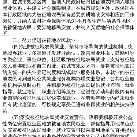
题。在城市规划区内，当地人民政府应将被征地农民纳入城镇
就业体系，并建立社会保障制度。在城市规划区外，应保证在
本行政区域内为被征地农民留有必要的耕地或安排相应的工作
岗位，并纳入农村社会保障体系;对不具备生产生活条件地区
的被征地农民，要异地移民安置，并纳入安置地的社会保障体
系。
二、努力促进被征地农民就业
(四)促进被征地农民就业。坚持市场导向的就业机制，统
筹城乡就业，多渠道开发就业岗位，改善就业环境，鼓励引导
各类企业、事业单位、社区吸纳被征地农民就业，支持被征地
农民自谋职业和自主创业。在城市规划区内，要将被征地农民
纳入统一的失业登记制度和城镇就业服务体系。未就业的被征
地农民可到当地公共就业服务机构办理失业登记，公共就业服
务机构要及时办理，并积极为被征地农民提供就业咨询、就业
指导、就业培训、职业介绍等服务，促进在劳动年龄段内有就
业愿望的被征地农民尽快实现就业。在劳动年龄段内尚未就业
且有就业愿望的，可按规定享受促进就业再就业的相关扶持政
策。
(五)落实被征地农民就业安置责任。政府要积极开发公益
性岗位安置就业困难的被征地农民就业，督促指导用地单位优
先安置被征地农民就业。就业安置可以采取用地单位直接提供
就业岗位并与符合就业条件的安置对象签订劳动合同的方式，