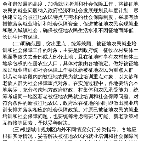
会和谐发展的高度，加强就业培训和社会保障工作，将被征地
农民的就业问题纳入政府经济和社会发展规划及年度计划，尽
快建立适合被征地农民特点与需求的社会保障制度，采取有效
措施落实就业培训和社会保障资金，促进被征地农民实现就业
和融入城镇社会，确保被征地农民生活水准不因征地而降低，
长远生计有保障。
(二)明确范围，突出重点，统筹兼顾。被征地农民就业培
训和社会保障工作的对象，主要是因政府统一征收农村集体土
地而导致失去全部或大部分土地，且在征地时享有农村集体土
地承包权的在册农业人口，具体对象由各地确定。做好被征地
农民就业培训和社会保障工作要以新被征地农民为重点人群，
以劳动年龄段内的被征地农民为就业培训重点对象，以大龄和
老龄人群为社会保障重点对象。在实施过程中，各地要结合本
地实际，充分考虑地方政府财政、村集体和农民承受能力，统
筹考虑同一地区新老被征地农民就业培训和社会保障问题。对
符合条件的新被征地农民，政府应在征地的同时即做出就业培
训安排并落实相应的社会保障政策。对原已被征地农民的就业
培训和社会保障问题，也要统筹考虑需要与可能、新老政策相
互衔接等因素，予以妥善解决。
(三)根据城市规划区内外不同情况实行分类指导。各地应
根据实际情况，妥善解决被征地农民的就业培训和社会保障问