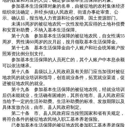
地的数量和对应的人员，确定参加基本生活保障的对象。
参加基本生活保障对象的名单，由被征地的农村集体经济
组织依法确定，并经乡(镇)人民政府、街道办事处审查、公
示、确认后，报当地人力资源和社会保障、国土资源部门。
未满16周岁的被征地农民一次性发给其应得的土地补偿费
和安置补助费，不纳入基本生活保障。
第十六条 参加基本生活保障的被征地农民，自女性满55
周岁、男性满60周岁的次月起，按月领取基本生活保障金。
第十七条 基本生活保障金由个人账户和社会统筹账户按
照筹资比例分别支付。
参加基本生活保障的人员死亡的，其个人账户中本息余额
可以依法继承。
第十八条 县级以上人民政府及有关部门应当加强对被征
地农民的就业培训和指导，创造就业条件，拓宽就业渠道，促
进被征地农民的就业。
第十九条 参加基本生活保障的被征地农民，经就业培训
后仍未能就业，生活确有困难的，其所在地市、县人民政府应
当给予一定的生活补助费。生活补助费的标准、发放期限以及
具体发放办法，由市、县人民政府制定。
第二十条 市、县人民政府应当按照国家和省有关规定，
将符合条件的被征地农民纳入职工基本养老保险。
已参加基本生活保障的被征地农民参加职工基本养老保险