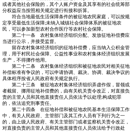
或者其他社会保险的，其个人账户资金及其享有的社会统筹部
分权益应当按照相关规定进行衔接和折算。
符合当地最低生活保障条件的被征地农民家庭，可以按规
定享受最低生活保障;未纳入城镇社会保障体系的被征地农
民，可以参加新型农村合作医疗等农村社会保障。
第二十一条 农村集体经济组织分配、发放征地补偿费应
当进行公示，并接受监督。
留存农村集体经济组织的征地补偿费，应当纳入公积金管
理，用于村民社会保障、公益性事业和农村集体经济组织发展
生产，不得挪作他用。
第二十二条 农村集体经济组织和被征地农民对相关征地
补偿标准有争议的，可以申请协调、裁决。协调、裁决争议的
具体程序按省人民政府有关规定执行。
第二十三条 被征地农村集体经济组织弄虚作假，冒领或
者截留、挪用征地补偿费的，由有关机关责令改正，对直接负
责的主管人员和其他直接责任人员依法予以处理;构成犯罪
的，依法追究刑事责任。
第二十四条 在征地补偿和被征地农民基本生活保障工作
中，有关人民政府、主管部门及其工作人员有下列行为之一
的，由上级人民政府、有关主管部门或者监察机关责令改正，
对直接负责的主管人员和其他直接责任人员依法给予行政处