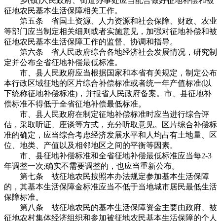
乡(镇)人民政府、街道办事处应当配合做好征地补偿和被
征地农民基本生活保障相关工作。
第五条 省国土资源、人力资源和社会保障、财政、农业
等部门应当制定相关细则或者实施意见，加强对征地补偿和被
征地农民基本生活保障工作的监督、协调和指导。
第六条 省人民政府综合各地经济社会发展情况，研究制
定并公布全省征地补偿最低标准。
市、县人民政府应当根据国家和本省有关规定，制定公布
本行政区域征地的区片综合补偿标准或者统一年产值标准(以
下统称征地补偿标准)，并报省人民政府备案。市、县征地补
偿标准不得低于全省征地补偿最低标准。
市、县人民政府在制定征地补偿标准时应当进行综合评
估，采取听证、座谈等方式，充分听取意见。区片综合补偿标
准的确定，应当综合考虑经济发展水平和人均占有土地量、区
位、地类、产值以及相邻地区之间的平衡等因素。
市、县征地补偿标准和全省征地补偿最低标准应当每2-3
年调整一次;确实不需要调整的，也应当重新公布。
第七条 被征地农民按照本办法规定参加基本生活保障
的，其基本生活保障金标准应当不低于当地城市居民最低生活
保障标准。
第八条 被征地农民的基本生活保障资金主要由政府、被
征地农村集体经济组织和参加被征地农民基本生活保障的个人