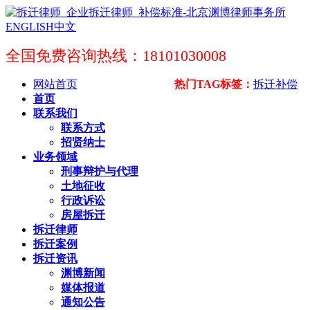
ENGLISH
中文
全国免费咨询热线：18101030008
网站首页
热门TAG标签：
拆迁补偿
首页
联系我们
联系方式
招贤纳士
业务领域
刑事辩护与代理
土地征收
行政诉讼
房屋拆迁
拆迁律师
拆迁案例
拆迁资讯
渊博新闻
媒体报道
通知公告