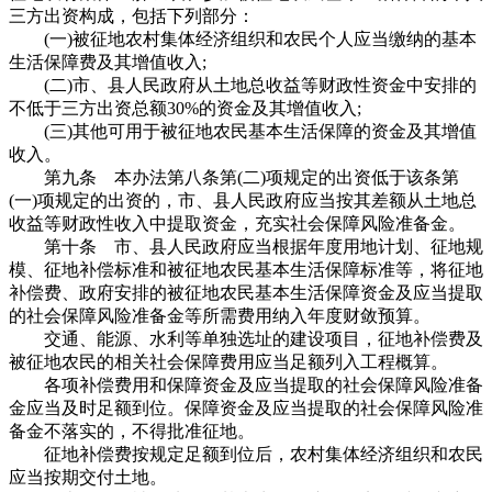
三方出资构成，包括下列部分：
(一)被征地农村集体经济组织和农民个人应当缴纳的基本
生活保障费及其增值收入;
(二)市、县人民政府从土地总收益等财政性资金中安排的
不低于三方出资总额30%的资金及其增值收入;
(三)其他可用于被征地农民基本生活保障的资金及其增值
收入。
第九条 本办法第八条第(二)项规定的出资低于该条第
(一)项规定的出资的，市、县人民政府应当按其差额从土地总
收益等财政性收入中提取资金，充实社会保障风险准备金。
第十条 市、县人民政府应当根据年度用地计划、征地规
模、征地补偿标准和被征地农民基本生活保障标准等，将征地
补偿费、政府安排的被征地农民基本生活保障资金及应当提取
的社会保障风险准备金等所需费用纳入年度财敛预算。
交通、能源、水利等单独选址的建设项目，征地补偿费及
被征地农民的相关社会保障费用应当足额列入工程概算。
各项补偿费用和保障资金及应当提取的社会保障风险准备
金应当及时足额到位。保障资金及应当提取的社会保障风险准
备金不落实的，不得批准征地。
征地补偿费按规定足额到位后，农村集体经济组织和农民
应当按期交付土地。