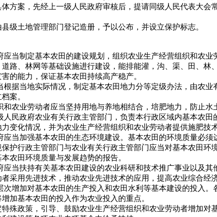
具体方案，先经上一级人民政府审核后，提请同级人民代表大会
由县级土地管理部门登记造册，予以公布，并设立保护标志。
政府应当制定基本农田的建设规划，组织农业生产经营组织和农业
、道路、林网等基础设施进行建设，能排能灌，沟、渠、田、林
灾害的能力，保证基本农田持续高产稳产。
应当根据当地实际情况，制定基本农田地力分等定级办法，由农业
立档案。
组织和农业劳动者应当坚持用地与养地相结合，培肥地力，防止水
各级人民政府农业有关行政主管部门，负责本行政区域内基本农田
地力变化情况，并为农业生产经营组织和农业劳动者提供施肥技
政府应当加强基本农田的生态环境建设。基本农田的环境质量必须
境保护行政主管部门与农业有关行政主管部门应当对基本农田环
基本农田环境质量与发展趋势的报告。
政府应当扶持有关基本农田建设的农业科研和技术推广事业以及其
动者采用先进技术，推动农业先进技术的应用，提高农业综合经
多层次增加对基本农田的生产投入和农田水利等基本建设的投入。
将增加基本农田的投入作为农业投入的重点。
定特殊政策，引导、鼓励农业生产经营组织和农业劳动者增加对