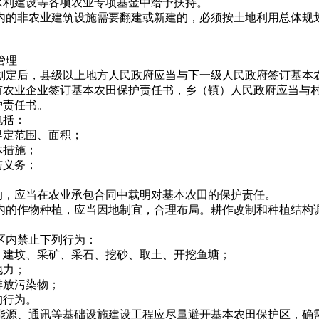
水利建设等各项农业专项基金中给予扶持。
区内的非农业建筑设施需要翻建或新建的，必须按土地利用总体规
。
管理
区划定后，县级以上地方人民政府应当与下一级人民政府签订基本
有农业企业签订基本农田保护责任书，乡（镇）人民政府应当与
护责任书。
包括：
界定范围、面积；
体措施；
与义务；
的，应当在农业承包合同中载明对基本农田的保护责任。
区内的作物种植，应当因地制宜，合理布局。耕作改制和种植结构
区内禁止下列行为：
、建坟、采矿、采石、挖砂、取土、开挖鱼塘；
地力；
排放污染物；
的行为。
、能源、通讯等基础设施建设工程应尽量避开基本农田保护区，确