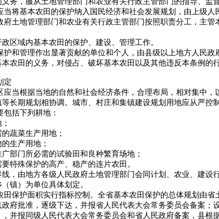
的义务，服从土地管理部门和农业有关行政主管部门的指导、监
府应当将基本农田的保护纳入国民经济和社会发展规划，由上级人
民政府土地管理部门和农业有关行政主管部门按照职责分工，主管
行政区域内基本农田的保护、建设、管理工作。
、保护和管理作出显著贡献的单位和个人，由县级以上地方人民政
基本农田的义务，对侵占、破坏基本农田以及其他违反本条例的
划定
护区应当根据当地的自然和社会经济条件，合理布局，相对集中，
镇等长期规划相协调。城市、村庄和集镇建设规划用地应从严控
要包括下列耕地：
地；
需的蔬菜生产用地；
物的生产用地；
推广部门所必需的试验田和良种繁育场地；
需要特殊保护的高产、稳产的连片农田。
界线，由地方各级人民政府土地管理部门会同计划、农业、建设
乡（镇）为单位具体划定。
本农田保护面积实行指标控制。全省基本农田保护的总体规划由省
民政府批准，逐级下达，并报省人民代表大会常务委员会备案；
），并报同级人民代表大会常务委员会和省人民政府备案，县根